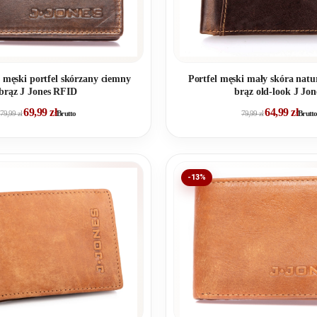
męski portfel skórzany ciemny
Portfel męski mały skóra natu
brąz J Jones RFID
brąz old-look J Jon
69,99
zł
64,99
zł
79,99
zł
Brutto
79,99
zł
Brutto
-13%