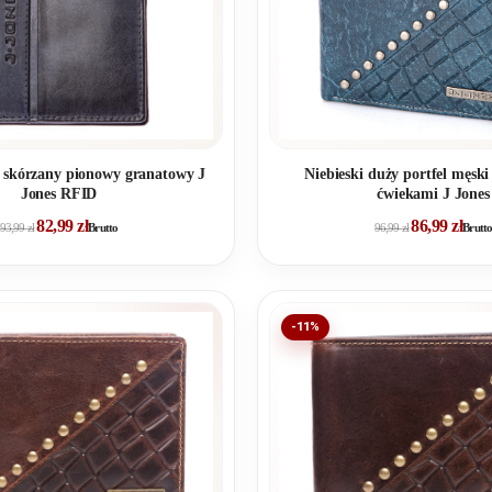
i skórzany pionowy granatowy J
Niebieski duży portfel męski
Jones RFID
ćwiekami J Jones
82,99
zł
86,99
zł
93,99
zł
Brutto
96,99
zł
Brutto
-11%