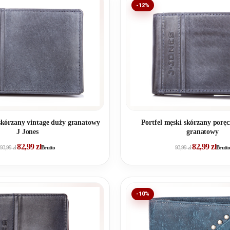
-12%
 skórzany vintage duży granatowy
Portfel męski skórzany poręc
J Jones
granatowy
82,99
zł
82,99
zł
93,99
zł
Brutto
93,99
zł
Brutto
-10%