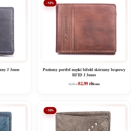
-12%
zny J Jones
Poziomy portfel męski bifold skórzany brązowy
RFID J Jones
82,99
zł
93,99
zł
Brutto
-10%