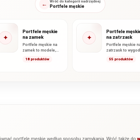
Wróć do kategorii nadrzędnej
←
Portfele męskie
Portfele męskie
Portfele męski
✦
na zamek
✦
na zatrzask
Portfele męskie na
Portfele męskie n
zamek to modele,
zatrzask to wygo
których główna część
modele, które
18 produktów
55 produktów
zamykana jest
pomagają utrzym
zamkiem
zawartość na swo
błyskawicznym. Takie
miejscu i
rozwiązanie
zapobiegają…
skutecznie…
ównać portfele męskie według sposobu zamykania. Wróć także do
w