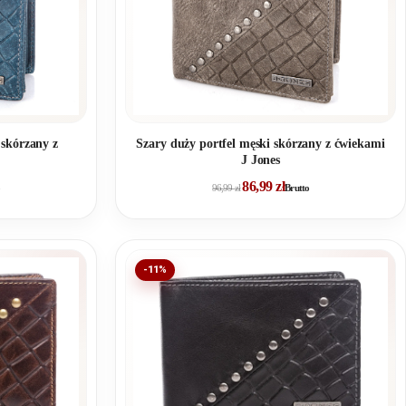
 skórzany z
Szary duży portfel męski skórzany z ćwiekami
J Jones
86,99
zł
96,99
zł
Brutto
-11%