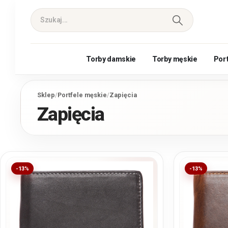
Torby damskie
Torby męskie
Por
Sklep
/
Portfele męskie
/
Zapięcia
Zapięcia
-13%
-13%