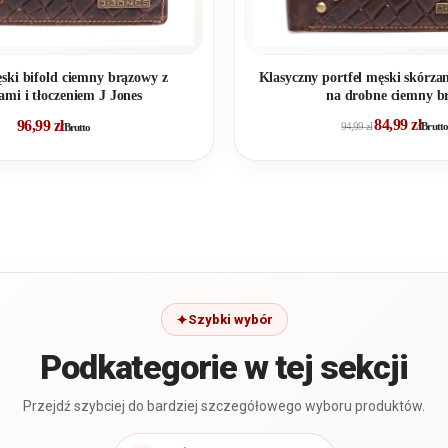
ęski bifold ciemny brązowy z
Klasyczny portfel męski skórzan
ami i tłoczeniem J Jones
na drobne ciemny b
84,99
zł
96,99
zł
94,99
zł
Brutto
Brutto
Szybki wybór
Podkategorie w tej sekcji
Przejdź szybciej do bardziej szczegółowego wyboru produktów.