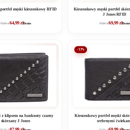
portfel męski kieszonkowy RFID
Kieszonkowy męski portfel skórz
J Jones RFID
64,99
zł
69,99
zł
79,99
zł
Brutto
79,99
zł
Brutto
-17%
i z klipsem na banknoty czarny
Kieszonkowy portfel męski skór
skórzany J Jones
srebrnymi ćwieka
87,99
zł
69,99
zł
96,99
zł
Brutto
83,99
zł
Brutto