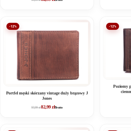
-12%
-12%
Poziomy p
ciemn
Portfel męski skórzany vintage duży brązowy J
Jones
82,99
zł
93,99
zł
Brutto