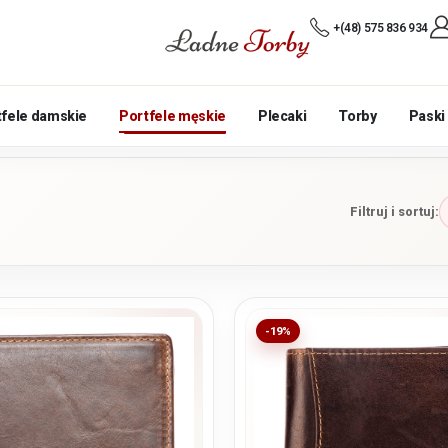
+(48) 575 836 934
tfele damskie
Portfele męskie
Plecaki
Torby
Paski
Filtruj i sortuj:
-19%