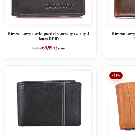
Kieszonkowy męski portfel skórzany czarny J
Kieszonkowy 
Jones RFID
69,99
zł
79,99
zł
Brutto
-19%