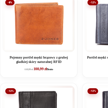
-8%
-12%
Pojemny portfel męski brązowy z grubej
Portfel męski
gładkiej skóry naturalnej RFID
108,99
zł
118,99
zł
Brutto
-12%
-12%