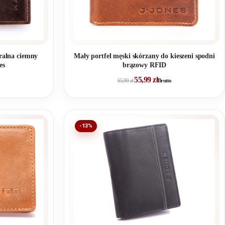
ralna ciemny
Mały portfel męski skórzany do kieszeni spodni
es
brązowy RFID
55,99
zł
65,99
zł
Brutto
-13%