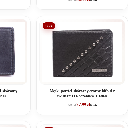
-20%
d skórzany
Męski portfel skórzany czarny bifold z
nes
ćwiekami i tłoczeniem J Jones
77,99
zł
96,99
zł
Brutto