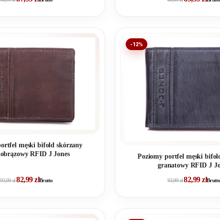
-12%
ortfel męski bifold skórzany
obrązowy RFID J Jones
Poziomy portfel męski bifol
granatowy RFID J Jo
82,99
zł
82,99
zł
93,99
zł
Brutto
93,99
zł
Brutto