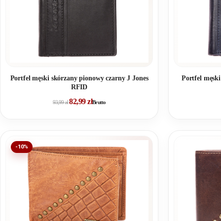
Portfel męski skórzany pionowy czarny J Jones
Portfel męsk
RFID
82,99
zł
93,99
zł
Brutto
-10%