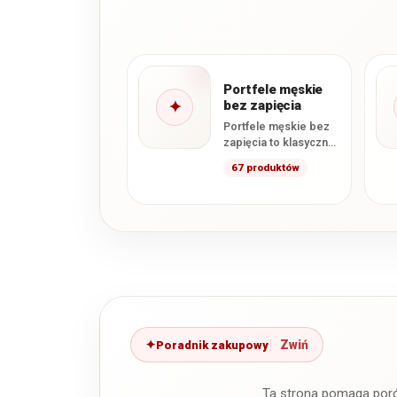
Portfele męskie
✦
bez zapięcia
Portfele męskie bez
zapięcia to klasyczne
modele, które nie
67 produktów
posiadają
zewnętrznego
zatrzasku ani zamka
zamykającego
główną…
Poradnik zakupowy
Ta strona pomaga por