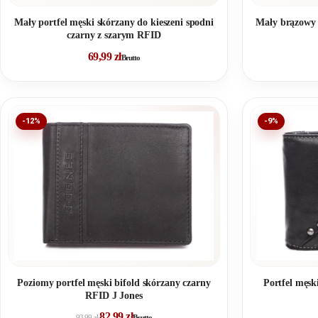
Mały brązowy 
Mały portfel męski skórzany do kieszeni spodni
czarny z szarym RFID
69,99
zł
Brutto
-12%
-9%
Poziomy portfel męski bifold skórzany czarny
Portfel męsk
RFID J Jones
82,99
zł
93,99
zł
Brutto