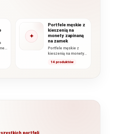
Portfele męskie z
e
kieszenią na
✦
monety zapinaną
na zamek
a
dne
Portfele męskie z
kieszenią na monety
ać
zapinaną na zamek to
14 produktów
im
modele wyposażone
w osobną bilonówkę
zamykaną…
szystkich portfeli