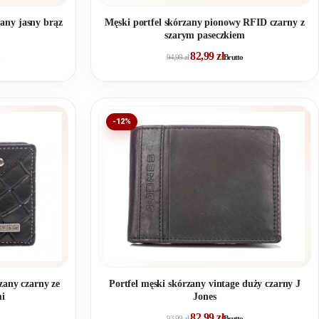
Męski portfel skórzany pionowy RFID czarny z
any jasny brąz
szarym paseczkiem
82,99
zł
94,99
zł
Brutto
-12%
zany czarny ze
Portfel męski skórzany vintage duży czarny J
mi
Jones
82,99
zł
93,99
zł
Brutto