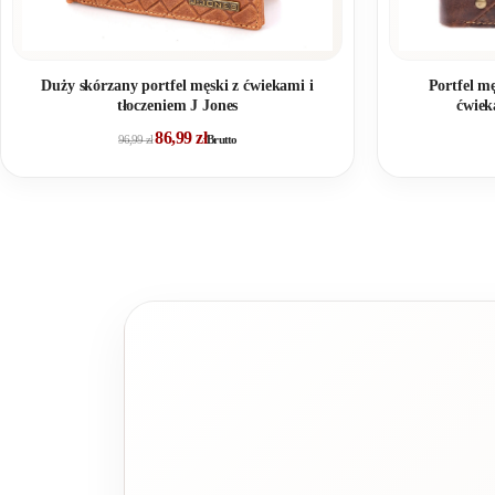
Duży skórzany portfel męski z ćwiekami i
Portfel m
tłoczeniem J Jones
ćwiek
86,99
zł
96,99
zł
Brutto