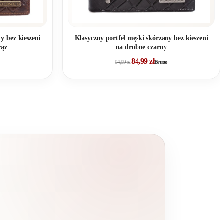
y bez kieszeni
Klasyczny portfel męski skórzany bez kieszeni
rąz
na drobne czarny
84,99
zł
94,99
zł
Brutto