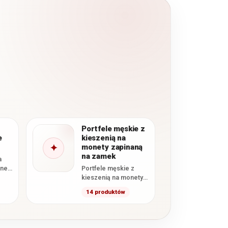
Portfele męskie z
e
kieszenią na
✦
monety zapinaną
na zamek
a
dne
Portfele męskie z
kieszenią na monety
ać
zapinaną na zamek to
14 produktów
im
modele wyposażone
w osobną bilonówkę
zamykaną…