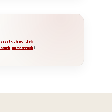
szystkich portfeli
zamek
,
na zatrzask
i