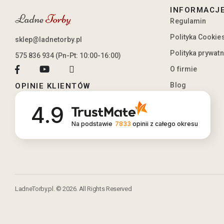
INFORMACJ
Regulamin
Polityka Cookie
sklep@ladnetorby.pl
Polityka prywat
575 836 934 (Pn-Pt: 10:00-16:00)
O firmie
Blog
OPINIE KLIENTÓW
4.9
Na podstawie
7833
opinii
z całego okresu
LadneTorby.pl. © 2026. All Rights Reserved