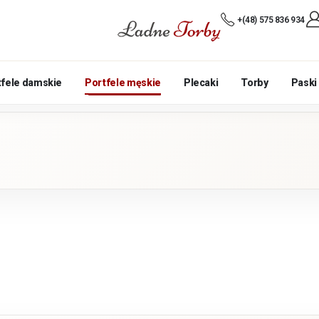
+(48) 575 836 934
tfele damskie
Portfele męskie
Plecaki
Torby
Paski