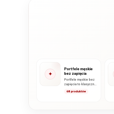
Portfele męskie
✦
bez zapięcia
Portfele męskie bez
zapięcia to klasyczne
modele, które nie
68 produktów
posiadają
zewnętrznego
zatrzasku ani zamka
zamykającego
główną…