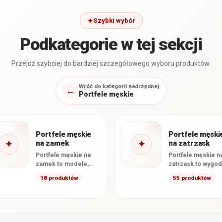
Szybki wybór
Podkategorie w tej sekcji
Przejdź szybciej do bardziej szczegółowego wyboru produktów.
Wróć do kategorii nadrzędnej
←
Portfele męskie
Portfele męskie
Portfele męski
✦
na zamek
✦
na zatrzask
Portfele męskie na
Portfele męskie n
zamek to modele,
zatrzask to wygo
których główna część
modele, które
18 produktów
55 produktów
zamykana jest
pomagają utrzym
zamkiem
zawartość na swo
błyskawicznym. Takie
miejscu i
rozwiązanie
zapobiegają…
skutecznie…