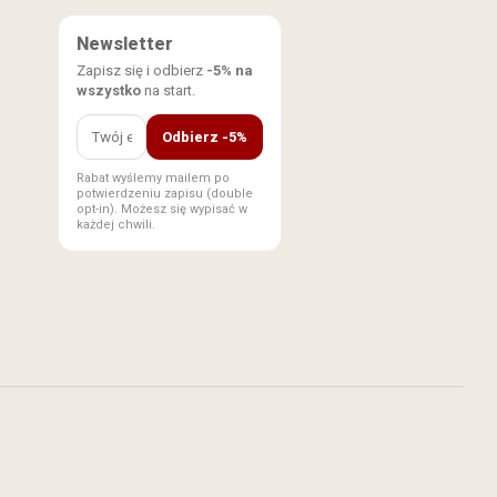
Newsletter
Zapisz się i odbierz
-5% na
wszystko
na start.
Odbierz -5%
Rabat wyślemy mailem po
potwierdzeniu zapisu (double
opt-in). Możesz się wypisać w
każdej chwili.