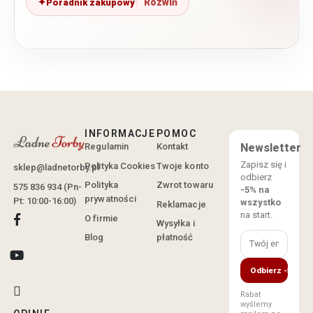
Poradnik zakupowy
INFORMACJE
POMOC
Regulamin
Kontakt
Newsletter
Zapisz się i
Polityka Cookies
Twoje konto
sklep@ladnetorby.pl
odbierz
Polityka
Zwrot towaru
575 836 934 (Pn-
-5% na
prywatności
Pt: 10:00-16:00)
wszystko
Reklamacje
na start.
O firmie
Wysyłka i
Blog
płatność
Odbierz -5%
Rabat
wyślemy