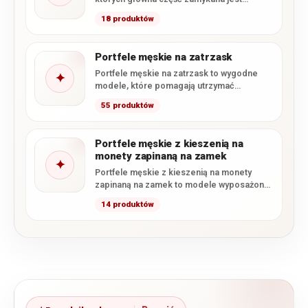
zamkiem błyskawicznym. Takie rozwiązanie
18 produktów
skutecznie…
Portfele męskie na zatrzask
Portfele męskie na zatrzask to wygodne
✦
modele, które pomagają utrzymać
zawartość na swoim miejscu i zapobiegają…
55 produktów
Portfele męskie z kieszenią na
monety zapinaną na zamek
✦
Portfele męskie z kieszenią na monety
zapinaną na zamek to modele wyposażone
w osobną bilonówkę zamykaną…
14 produktów