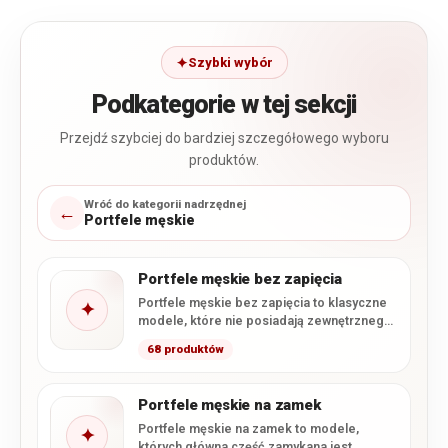
Szybki wybór
Podkategorie w tej sekcji
Przejdź szybciej do bardziej szczegółowego wyboru
produktów.
Wróć do kategorii nadrzędnej
←
Portfele męskie
Portfele męskie bez zapięcia
Portfele męskie bez zapięcia to klasyczne
✦
modele, które nie posiadają zewnętrznego
zatrzasku ani zamka zamykającego
68 produktów
główną…
Portfele męskie na zamek
Portfele męskie na zamek to modele,
✦
których główna część zamykana jest