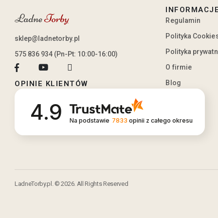
INFORMACJ
Regulamin
Polityka Cookie
sklep@ladnetorby.pl
Polityka prywat
575 836 934 (Pn-Pt: 10:00-16:00)
O firmie
Blog
OPINIE KLIENTÓW
4.9
Na podstawie
7833
opinii
z całego okresu
LadneTorby.pl. © 2026. All Rights Reserved