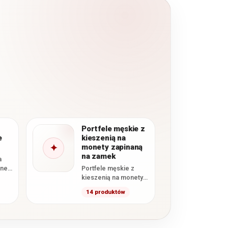
Portfele męskie z
e
kieszenią na
✦
monety zapinaną
na zamek
a
dne
Portfele męskie z
kieszenią na monety
ać
zapinaną na zamek to
14 produktów
im
modele wyposażone
w osobną bilonówkę
zamykaną…