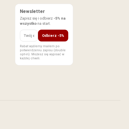
Newsletter
Zapisz się i odbierz
-5% na
wszystko
na start.
Odbierz -5%
Rabat wyślemy mailem po
potwierdzeniu zapisu (double
opt-in). Możesz się wypisać w
każdej chwili.