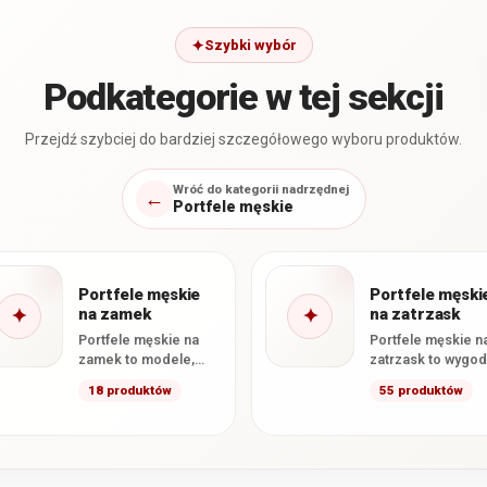
Szybki wybór
Podkategorie w tej sekcji
Przejdź szybciej do bardziej szczegółowego wyboru produktów.
Wróć do kategorii nadrzędnej
←
Portfele męskie
Portfele męskie
Portfele męski
✦
na zamek
✦
na zatrzask
Portfele męskie na
Portfele męskie n
zamek to modele,
zatrzask to wygo
których główna część
modele, które
18 produktów
55 produktów
zamykana jest
pomagają utrzym
zamkiem
zawartość na swo
błyskawicznym. Takie
miejscu i
rozwiązanie
zapobiegają…
skutecznie…