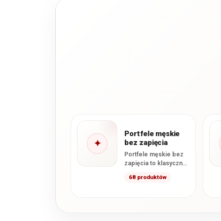
Portfele męskie
✦
bez zapięcia
Portfele męskie bez
zapięcia to klasyczne
modele, które nie
68 produktów
posiadają
zewnętrznego
zatrzasku ani zamka
zamykającego
główną…