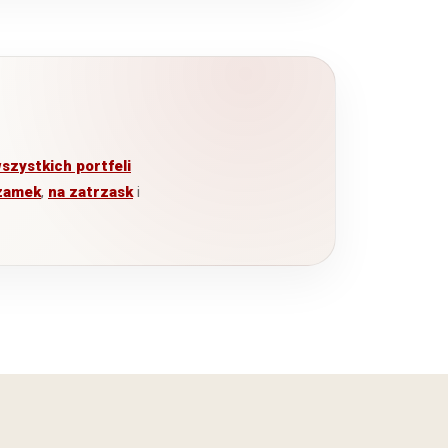
szystkich portfeli
zamek
,
na zatrzask
i