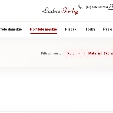
+(48) 575 836 934
tfele damskie
Portfele męskie
Plecaki
Torby
Paski
Kolor
Materiał: Skóra
Filtruj i sortuj: