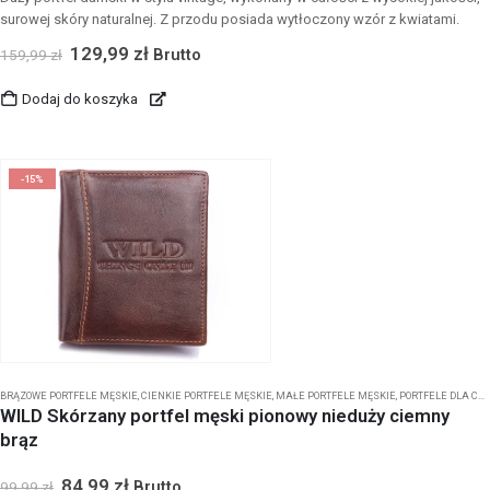
surowej skóry naturalnej. Z przodu posiada wytłoczony wzór z kwiatami.
129,99
zł
Brutto
159,99
zł
Dodaj do koszyka
-15%
BRĄZOWE PORTFELE MĘSKIE
,
CIENKIE PORTFELE MĘSKIE
,
MAŁE PORTFELE MĘSKIE
,
PORTFELE DLA CHŁOPCA
WILD Skórzany portfel męski pionowy nieduży ciemny
brąz
84,99
zł
Brutto
99,99
zł