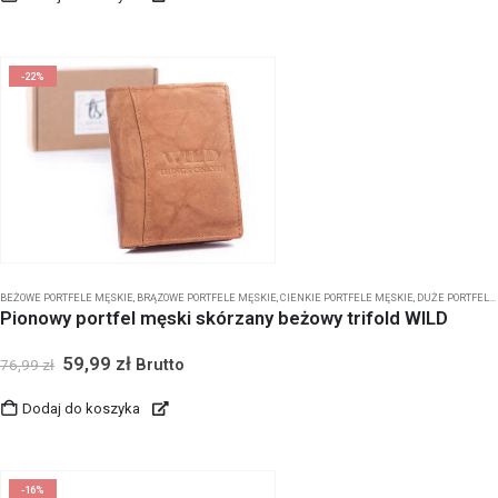
-22%
BEŻOWE PORTFELE MĘSKIE
,
BRĄZOWE PORTFELE MĘSKIE
,
CIENKIE PORTFELE MĘSKIE
,
DUŻE PORTFELE MĘSKIE
Pionowy portfel męski skórzany beżowy trifold WILD
59,99
zł
Brutto
76,99
zł
Dodaj do koszyka
-16%