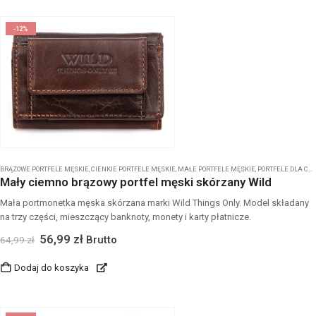
-12%
BRĄZOWE PORTFELE MĘSKIE
,
CIENKIE PORTFELE MĘSKIE
,
MAŁE PORTFELE MĘSKIE
,
PORTFELE DLA CHŁOPCA
Mały ciemno brązowy portfel męski skórzany Wild
Mała portmonetka męska skórzana marki Wild Things Only. Model składany
na trzy części, mieszczący banknoty, monety i karty płatnicze.
56,99
zł
Brutto
64,99
zł
Dodaj do koszyka