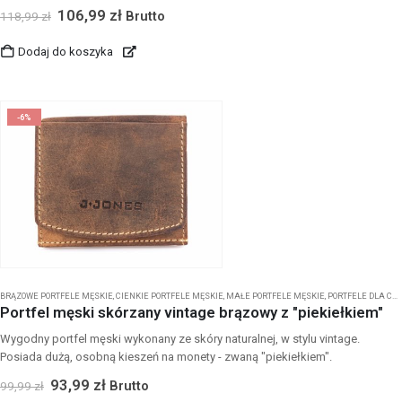
106,99
zł
Brutto
118,99
zł
Dodaj do koszyka
-6%
BRĄZOWE PORTFELE MĘSKIE
,
CIENKIE PORTFELE MĘSKIE
,
MAŁE PORTFELE MĘSKIE
,
PORTFELE DLA CHŁOPCA
Portfel męski skórzany vintage brązowy z "piekiełkiem"
Wygodny portfel męski wykonany ze skóry naturalnej, w stylu vintage.
Posiada dużą, osobną kieszeń na monety - zwaną "piekiełkiem".
93,99
zł
Brutto
99,99
zł