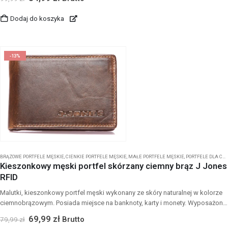
Dodaj do koszyka
-13%
BRĄZOWE PORTFELE MĘSKIE
,
CIENKIE PORTFELE MĘSKIE
,
MAŁE PORTFELE MĘSKIE
,
PORTFELE DLA CHŁOPCA
Kieszonkowy męski portfel skórzany ciemny brąz J Jones
RFID
Malutki, kieszonkowy portfel męski wykonany ze skóry naturalnej w kolorze
ciemnobrązowym. Posiada miejsce na banknoty, karty i monety. Wyposażony
w ochronę kart zbliżeniowych - RFID.
69,99
zł
Brutto
79,99
zł