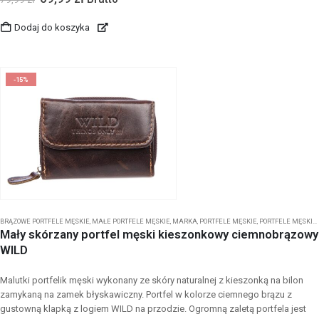
Dodaj do koszyka
-15%
BRĄZOWE PORTFELE MĘSKIE
,
MAŁE PORTFELE MĘSKIE
,
MARKA
,
PORTFELE MĘSKIE
,
PORTFELE MĘSKIE BIFOLD
Mały skórzany portfel męski kieszonkowy ciemnobrązowy
WILD
Malutki portfelik męski wykonany ze skóry naturalnej z kieszonką na bilon
zamykaną na zamek błyskawiczny. Portfel w kolorze ciemnego brązu z
gustowną klapką z logiem WILD na przodzie. Ogromną zaletą portfela jest