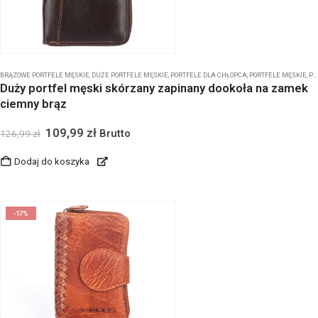
BRĄZOWE PORTFELE MĘSKIE
,
DUŻE PORTFELE MĘSKIE
,
PORTFELE DLA CHŁOPCA
,
PORTFELE MĘSKIE
,
PORTFELE MĘSKIE BIFOLD
Duży portfel męski skórzany zapinany dookoła na zamek
ciemny brąz
109,99
zł
Brutto
126,99
zł
Dodaj do koszyka
-17%