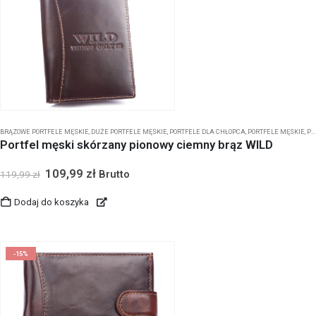
BRĄZOWE PORTFELE MĘSKIE
,
DUŻE PORTFELE MĘSKIE
,
PORTFELE DLA CHŁOPCA
,
PORTFELE MĘSKIE
,
PORTFELE MĘSKIE BEZ ZAPIĘCIA
Portfel męski skórzany pionowy ciemny brąz WILD
109,99
zł
Brutto
119,99
zł
Dodaj do koszyka
-15%