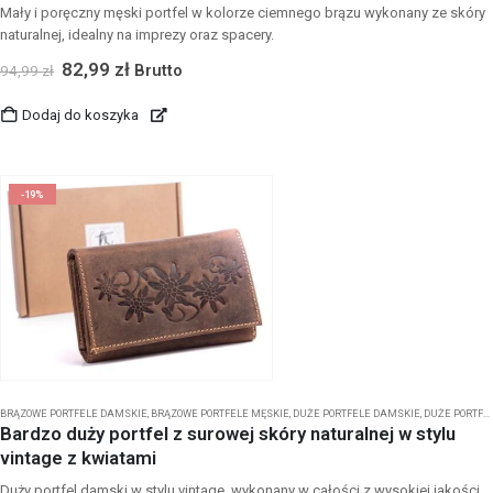
Mały i poręczny męski portfel w kolorze ciemnego brązu wykonany ze skóry
naturalnej, idealny na imprezy oraz spacery.
82,99
zł
Brutto
94,99
zł
Dodaj do koszyka
-19%
BRĄZOWE PORTFELE DAMSKIE
,
BRĄZOWE PORTFELE MĘSKIE
,
DUŻE PORTFELE DAMSKIE
,
DUŻE PORTFELE MĘSKIE
Bardzo duży portfel z surowej skóry naturalnej w stylu
vintage z kwiatami
Duży portfel damski w stylu vintage, wykonany w całości z wysokiej jakości,