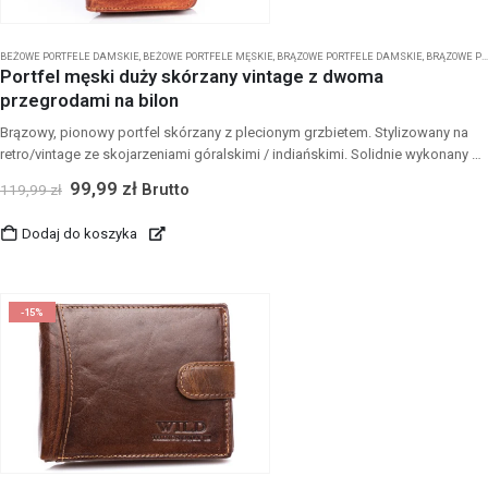
BEŻOWE PORTFELE DAMSKIE
,
BEŻOWE PORTFELE MĘSKIE
,
BRĄZOWE PORTFELE DAMSKIE
,
BRĄZOWE PORTFELE MĘSKIE
Portfel męski duży skórzany vintage z dwoma
przegrodami na bilon
Brązowy, pionowy portfel skórzany z plecionym grzbietem. Stylizowany na
retro/vintage ze skojarzeniami góralskimi / indiańskimi. Solidnie wykonany z
wysokiej jakości, grubej skóry naturalnej. Zapewnia dużo miejsca na karty,
99,99
zł
Brutto
119,99
zł
dokumenty i banknoty. Wyposażony jest w przestronną kieszeń na monety
zapinaną na suwak.
Dodaj do koszyka
-15%