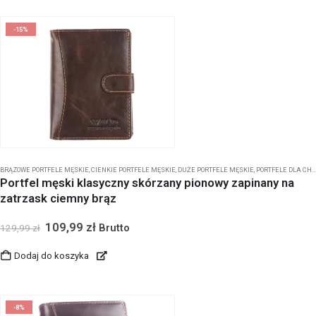
-15%
BRĄZOWE PORTFELE MĘSKIE
,
CIENKIE PORTFELE MĘSKIE
,
DUŻE PORTFELE MĘSKIE
,
PORTFELE DLA CHŁOPCA
Portfel męski klasyczny skórzany pionowy zapinany na
zatrzask ciemny brąz
109,99
zł
Brutto
129,99
zł
Dodaj do koszyka
-8%