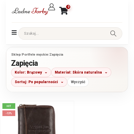
0
Sklep
/
Portfele męskie
/
Zapięcia
Zapięcia
Kolor: Brązowy
Materiał: Skóra naturalna
Sortuj: Po popularności
Wyczyść
HIT
-13%