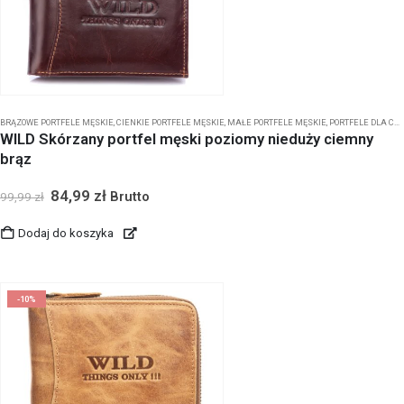
BRĄZOWE PORTFELE MĘSKIE
,
CIENKIE PORTFELE MĘSKIE
,
MAŁE PORTFELE MĘSKIE
,
PORTFELE DLA CHŁOPCA
WILD Skórzany portfel męski poziomy nieduży ciemny
brąz
84,99
zł
Brutto
99,99
zł
Dodaj do koszyka
-10%