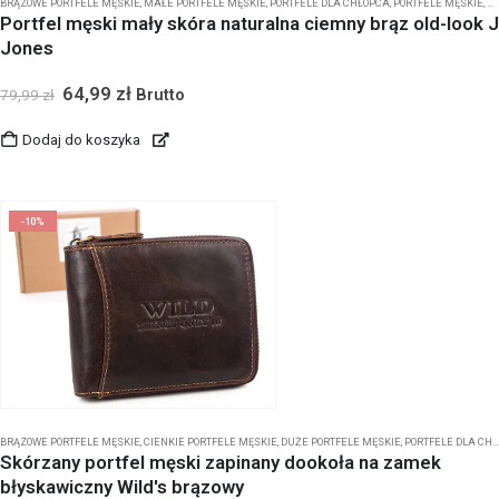
BRĄZOWE PORTFELE MĘSKIE
,
MAŁE PORTFELE MĘSKIE
,
PORTFELE DLA CHŁOPCA
,
PORTFELE MĘSKIE
,
PO
Portfel męski mały skóra naturalna ciemny brąz old-look J
Jones
64,99
zł
Brutto
79,99
zł
Dodaj do koszyka
-10%
BRĄZOWE PORTFELE MĘSKIE
,
CIENKIE PORTFELE MĘSKIE
,
DUŻE PORTFELE MĘSKIE
,
PORTFELE DLA CHŁOPCA
Skórzany portfel męski zapinany dookoła na zamek
błyskawiczny Wild's brązowy