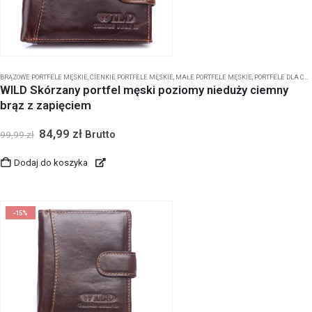
BRĄZOWE PORTFELE MĘSKIE
,
CIENKIE PORTFELE MĘSKIE
,
MAŁE PORTFELE MĘSKIE
,
PORTFELE DLA CHŁOPCA
WILD Skórzany portfel męski poziomy nieduży ciemny
brąz z zapięciem
84,99
zł
Brutto
99,99
zł
Dodaj do koszyka
-15%