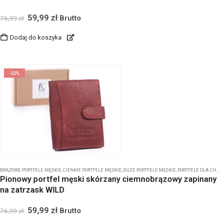
59,99
zł
Brutto
76,99
zł
Dodaj do koszyka
-22%
BRĄZOWE PORTFELE MĘSKIE
,
CIENKIE PORTFELE MĘSKIE
,
DUŻE PORTFELE MĘSKIE
,
PORTFELE DLA CHŁOPCA
Pionowy portfel męski skórzany ciemnobrązowy zapinany
na zatrzask WILD
59,99
zł
Brutto
76,99
zł