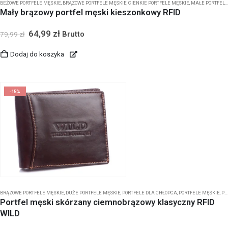
BEŻOWE PORTFELE MĘSKIE
,
BRĄZOWE PORTFELE MĘSKIE
,
CIENKIE PORTFELE MĘSKIE
,
MAŁE PORTFELE MĘSKIE
Mały brązowy portfel męski kieszonkowy RFID
64,99
zł
Brutto
79,99
zł
Dodaj do koszyka
-15%
BRĄZOWE PORTFELE MĘSKIE
,
DUŻE PORTFELE MĘSKIE
,
PORTFELE DLA CHŁOPCA
,
PORTFELE MĘSKIE
,
PORTFELE MĘSKIE BEZ ZAPIĘCIA
Portfel męski skórzany ciemnobrązowy klasyczny RFID
WILD