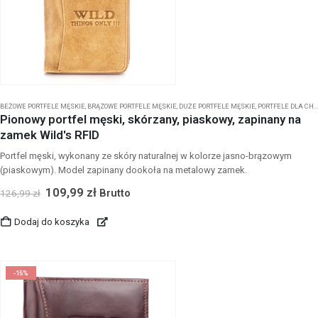
BEŻOWE PORTFELE MĘSKIE
,
BRĄZOWE PORTFELE MĘSKIE
,
DUŻE PORTFELE MĘSKIE
,
PORTFELE DLA CHŁOPCA
Pionowy portfel męski, skórzany, piaskowy, zapinany na
zamek Wild's RFID
Portfel męski, wykonany ze skóry naturalnej w kolorze jasno-brązowym
(piaskowym). Model zapinany dookoła na metalowy zamek.
109,99
zł
Brutto
126,99
zł
Dodaj do koszyka
-15%