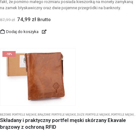
fakt, że pomimo małego rozmiaru posiada kieszonką na monety zamykaną
na zamek błyskawiczny oraz dwie pojemne przegródki na banknoty.
74,99
zł
Brutto
87,99
zł
Dodaj do koszyka
-18%
BEŻOWE PORTFELE MĘSKIE
,
BRĄZOWE PORTFELE MĘSKIE
,
DUŻE PORTFELE MĘSKIE
,
PORTFELE MĘSKIE
,
Składany i praktyczny portfel męski skórzany Ekavale
brązowy z ochroną RFID