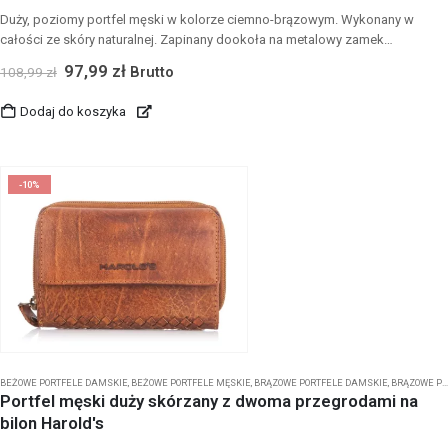
Duży, poziomy portfel męski w kolorze ciemno-brązowym. Wykonany w
całości ze skóry naturalnej. Zapinany dookoła na metalowy zamek
błyskawiczny w kolorze złotym.
97,99
zł
Brutto
108,99
zł
Dodaj do koszyka
-10%
BEŻOWE PORTFELE DAMSKIE
,
BEŻOWE PORTFELE MĘSKIE
,
BRĄZOWE PORTFELE DAMSKIE
,
BRĄZOWE PORTFELE MĘSKIE
Portfel męski duży skórzany z dwoma przegrodami na
bilon Harold's