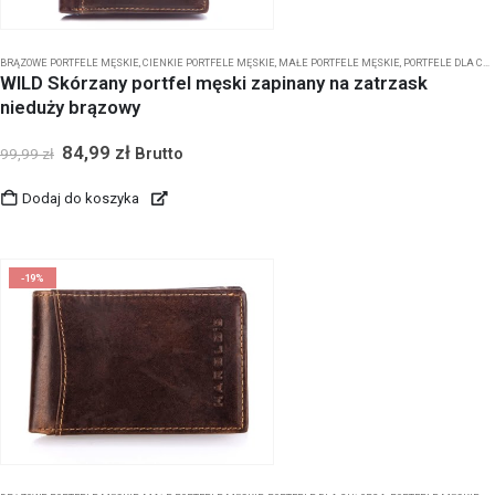
BRĄZOWE PORTFELE MĘSKIE
,
CIENKIE PORTFELE MĘSKIE
,
MAŁE PORTFELE MĘSKIE
,
PORTFELE DLA CHŁOPCA
WILD Skórzany portfel męski zapinany na zatrzask
nieduży brązowy
84,99
zł
Brutto
99,99
zł
Dodaj do koszyka
-19%