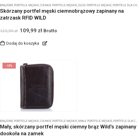
BRĄZOWE PORTFELE MĘSKIE
,
CIENKIE PORTFELE MĘSKIE
,
DUŻE PORTFELE MĘSKIE
,
PORTFELE DLA CHŁOPCA
Skórzany portfel męski ciemnobrązowy zapinany na
zatrzask RFID WILD
109,99
zł
Brutto
129,99
zł
Dodaj do koszyka
-13%
BRĄZOWE PORTFELE MĘSKIE
,
CIENKIE PORTFELE MĘSKIE
,
MAŁE PORTFELE MĘSKIE
,
PORTFELE DLA CHŁOPCA
Mały, skórzany portfel męski ciemny brąz Wild's zapinany
dookoła na zamek