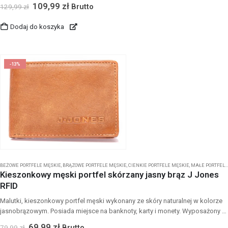
109,99
zł
Brutto
129,99
zł
Dodaj do koszyka
-13%
BEŻOWE PORTFELE MĘSKIE
,
BRĄZOWE PORTFELE MĘSKIE
,
CIENKIE PORTFELE MĘSKIE
,
MAŁE PORTFELE MĘSKIE
Kieszonkowy męski portfel skórzany jasny brąz J Jones
RFID
Malutki, kieszonkowy portfel męski wykonany ze skóry naturalnej w kolorze
jasnobrązowym. Posiada miejsce na banknoty, karty i monety. Wyposażony w
ochronę kart zbliżeniowych - RFID.
69,99
zł
Brutto
79,99
zł