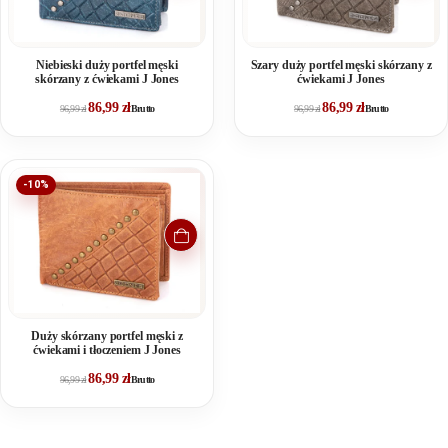
Niebieski duży portfel męski
Szary duży portfel męski skórzany z
skórzany z ćwiekami J Jones
ćwiekami J Jones
86,99
zł
86,99
zł
96,99
zł
Brutto
96,99
zł
Brutto
-10%
Duży skórzany portfel męski z
ćwiekami i tłoczeniem J Jones
86,99
zł
96,99
zł
Brutto