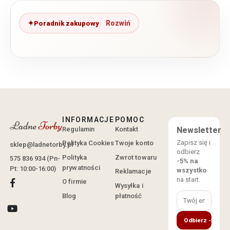
Poradnik zakupowy
INFORMACJE
POMOC
Regulamin
Kontakt
Newsletter
Zapisz się i
Polityka Cookies
Twoje konto
sklep@ladnetorby.pl
odbierz
Polityka
Zwrot towaru
575 836 934 (Pn-
-5% na
prywatności
Pt: 10:00-16:00)
wszystko
Reklamacje
na start.
O firmie
Wysyłka i
Blog
płatność
Odbierz -5%