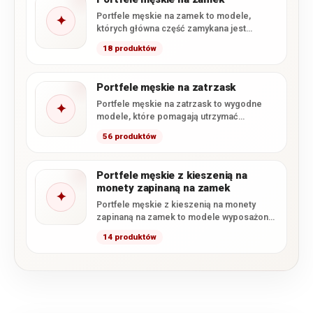
Portfele męskie na zamek to modele,
✦
których główna część zamykana jest
zamkiem błyskawicznym. Takie rozwiązanie
18 produktów
skutecznie…
Portfele męskie na zatrzask
Portfele męskie na zatrzask to wygodne
✦
modele, które pomagają utrzymać
zawartość na swoim miejscu i zapobiegają…
56 produktów
Portfele męskie z kieszenią na
monety zapinaną na zamek
✦
Portfele męskie z kieszenią na monety
zapinaną na zamek to modele wyposażone
w osobną bilonówkę zamykaną…
14 produktów