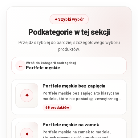
Szybki wybór
Podkategorie w tej sekcji
Przejdź szybciej do bardziej szczegółowego wyboru
produktów.
Wróć do kategorii nadrzędnej
←
Portfele męskie
Portfele męskie bez zapięcia
Portfele męskie bez zapięcia to klasyczne
✦
modele, które nie posiadają zewnętrznego
zatrzasku ani zamka zamykającego
68 produktów
główną…
Portfele męskie na zamek
Portfele męskie na zamek to modele,
✦
których główna część zamykana jest