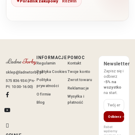
Poradnik zakupowy
INFORMACJE
POMOC
Regulamin
Kontakt
Newsletter
Zapisz się i
Polityka Cookies
Twoje konto
sklep@ladnetorby.pl
odbierz
Polityka
Zwrot towaru
575 836 934 (Pn-
-5% na
prywatności
Pt: 10:00-16:00)
wszystko
Reklamacje
na start.
O firmie
Wysyłka i
Blog
płatność
Odbierz -5%
Rabat
wyślemy