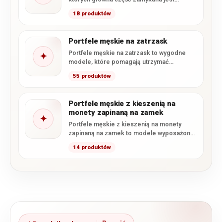
zamkiem błyskawicznym. Takie rozwiązanie
18 produktów
skutecznie…
Portfele męskie na zatrzask
Portfele męskie na zatrzask to wygodne
✦
modele, które pomagają utrzymać
zawartość na swoim miejscu i zapobiegają…
55 produktów
Portfele męskie z kieszenią na
monety zapinaną na zamek
✦
Portfele męskie z kieszenią na monety
zapinaną na zamek to modele wyposażone
w osobną bilonówkę zamykaną…
14 produktów