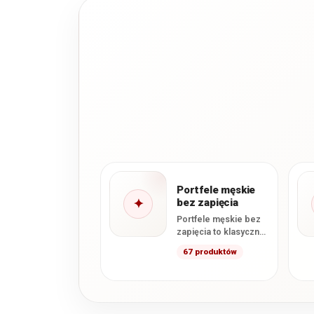
Portfele męskie
✦
bez zapięcia
Portfele męskie bez
zapięcia to klasyczne
modele, które nie
67 produktów
posiadają
zewnętrznego
zatrzasku ani zamka
zamykającego
główną…