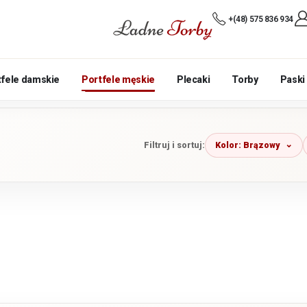
+(48) 575 836 934
tfele damskie
Portfele męskie
Plecaki
Torby
Paski
Kolor: Brązowy
Filtruj i sortuj: