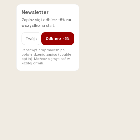
Newsletter
Zapisz się i odbierz
-5% na
wszystko
na start.
Odbierz -5%
Rabat wyślemy mailem po
potwierdzeniu zapisu (double
opt-in). Możesz się wypisać w
każdej chwili.