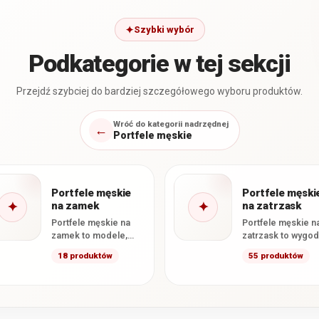
Szybki wybór
Podkategorie w tej sekcji
Przejdź szybciej do bardziej szczegółowego wyboru produktów.
Wróć do kategorii nadrzędnej
←
Portfele męskie
Portfele męskie
Portfele męski
✦
na zamek
✦
na zatrzask
Portfele męskie na
Portfele męskie n
zamek to modele,
zatrzask to wygo
których główna część
modele, które
18 produktów
55 produktów
zamykana jest
pomagają utrzym
zamkiem
zawartość na swo
błyskawicznym. Takie
miejscu i
rozwiązanie
zapobiegają…
skutecznie…