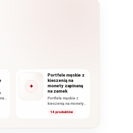
Portfele męskie z
e
kieszenią na
✦
monety zapinaną
na zamek
a
dne
Portfele męskie z
kieszenią na monety
ać
zapinaną na zamek to
14 produktów
im
modele wyposażone
w osobną bilonówkę
zamykaną…