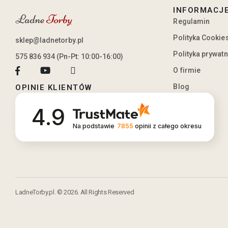
INFORMACJ
Regulamin
Polityka Cookie
sklep@ladnetorby.pl
Polityka prywat
575 836 934 (Pn-Pt: 10:00-16:00)
O firmie
Blog
OPINIE KLIENTÓW
4.9
Na podstawie
7855
opinii
z całego okresu
LadneTorby.pl. © 2026. All Rights Reserved