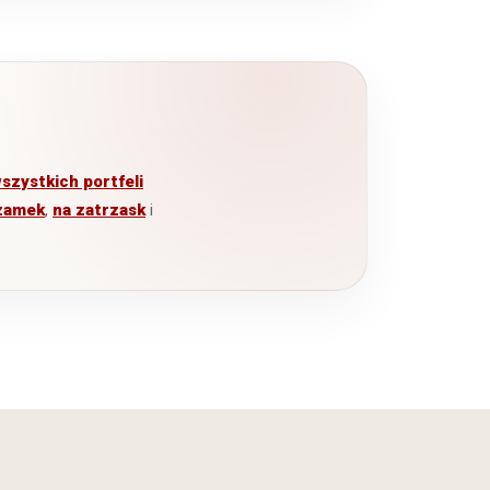
szystkich portfeli
zamek
,
na zatrzask
i