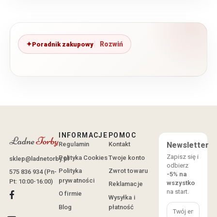
Poradnik zakupowy
INFORMACJE
POMOC
Regulamin
Kontakt
Newsletter
Zapisz się i
Polityka Cookies
Twoje konto
sklep@ladnetorby.pl
odbierz
Polityka
Zwrot towaru
575 836 934 (Pn-
-5% na
prywatności
Pt: 10:00-16:00)
wszystko
Reklamacje
na start.
O firmie
Wysyłka i
Blog
płatność