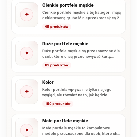
Cienkie portfele męskie
Cienkie portfele męskie z tej kategorii mają
✦
deklarowaną grubość nieprzekraczającą 2
cm. Smukła konstrukcja ułatwia wygodne…
95 produktów
Duże portfele męskie
Duże portfele męskie są przeznaczone dla
✦
osób, które chcą przechowywać karty,
gotówkę i dokumenty w formacie…
89 produktów
Kolor
Kolor portfela wpływa nie tylko na jego
✦
wygląd, ale również na to, jak będzie
komponował się…
150 produktów
Małe portfele męskie
Małe portfele męskie to kompaktowe
✦
modele przeznaczone dla osób, które chcą