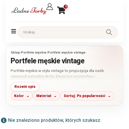
0
Sklep
/
Portfele męskie
/
Portfele męskie vintage
Portfele męskie vintage
Portfele męskie w stylu vintage to propozycja dla osób
ceniących naturalną skórę, klasyczne wzornictwo i
ponadczasowy charakter galanterii. W tej kategorii znajdziesz
Rozwiń opis
przede wszystkim modele wykonane ze skóry naturalnej o
wyrazistej fakturze i charakterystycznym wykończeniu
Kolor
Materiał
Sortuj: Po popularności
inspirowanym klasycznym rzemiosłem. Dostępne są portfele
małe, średnie i większe, w odcieniach brązu, koniaku, czerni
oraz szarości.
Nie znaleziono produktów, których szukasz.