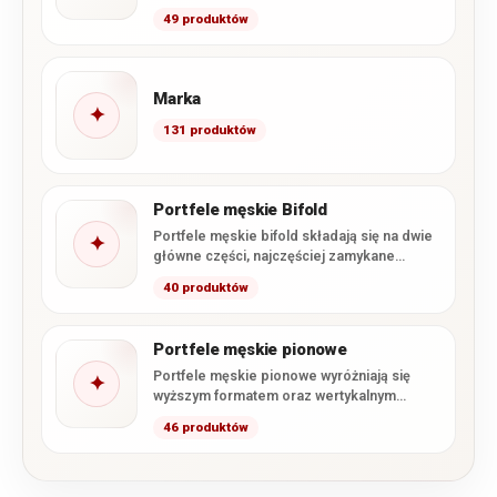
wygodnie nosić najpotrzebniejsze karty,
49 produktów
banknoty…
Marka
✦
131 produktów
Portfele męskie Bifold
Portfele męskie bifold składają się na dwie
✦
główne części, najczęściej zamykane
podobnie jak książka. Taka konstrukcja…
40 produktów
Portfele męskie pionowe
Portfele męskie pionowe wyróżniają się
✦
wyższym formatem oraz wertykalnym
układem kart i przegródek. W kategorii
46 produktów
znajdują…