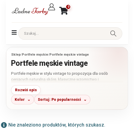
0
Sklep
/
Portfele męskie
/
Portfele męskie vintage
Portfele męskie vintage
Portfele męskie w stylu vintage to propozycja dla osób
ceniących naturalną skórę, klasyczne wzornictwo i
ponadczasowy charakter galanterii. W tej kategorii znajdziesz
Rozwiń opis
przede wszystkim modele wykonane ze skóry naturalnej o
wyrazistej fakturze i charakterystycznym wykończeniu
Kolor
Sortuj: Po popularności
inspirowanym klasycznym rzemiosłem. Dostępne są portfele
małe, średnie i większe, w odcieniach brązu, koniaku, czerni
oraz szarości.
Nie znaleziono produktów, których szukasz.