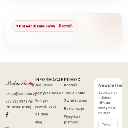
Poradnik zakupowy
INFORMACJE
POMOC
Regulamin
Kontakt
Newsletter
Zapisz się i
Polityka Cookies
Twoje konto
sklep@ladnetorby.pl
odbierz
Polityka
Zwrot towaru
575 836 934 (Pn-
-5% na
prywatności
Pt: 10:00-16:00)
wszystko
Reklamacje
na start.
O firmie
Wysyłka i
Blog
płatność