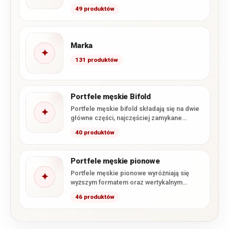
wygodnie nosić najpotrzebniejsze karty,
49 produktów
banknoty…
Marka
✦
131 produktów
Portfele męskie Bifold
Portfele męskie bifold składają się na dwie
✦
główne części, najczęściej zamykane
podobnie jak książka. Taka konstrukcja…
40 produktów
Portfele męskie pionowe
Portfele męskie pionowe wyróżniają się
✦
wyższym formatem oraz wertykalnym
układem kart i przegródek. W kategorii
46 produktów
znajdują…