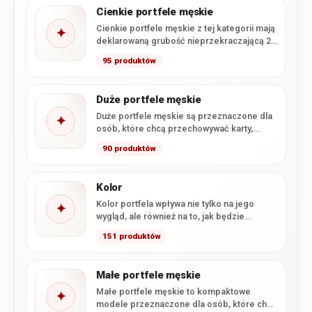
Cienkie portfele męskie
Cienkie portfele męskie z tej kategorii mają
✦
deklarowaną grubość nieprzekraczającą 2
cm. Smukła konstrukcja ułatwia wygodne…
95 produktów
Duże portfele męskie
Duże portfele męskie są przeznaczone dla
✦
osób, które chcą przechowywać karty,
gotówkę i dokumenty w formacie…
90 produktów
Kolor
Kolor portfela wpływa nie tylko na jego
✦
wygląd, ale również na to, jak będzie
komponował się…
151 produktów
Małe portfele męskie
Małe portfele męskie to kompaktowe
✦
modele przeznaczone dla osób, które chcą