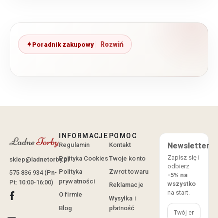
Poradnik zakupowy
INFORMACJE
POMOC
Regulamin
Kontakt
Newsletter
Zapisz się i
Polityka Cookies
Twoje konto
sklep@ladnetorby.pl
odbierz
Polityka
Zwrot towaru
575 836 934 (Pn-
-5% na
prywatności
Pt: 10:00-16:00)
wszystko
Reklamacje
na start.
O firmie
Wysyłka i
Blog
płatność