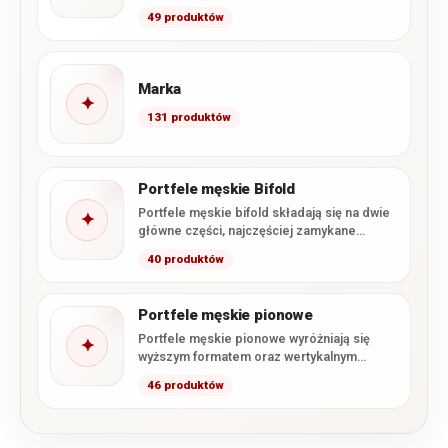
wygodnie nosić najpotrzebniejsze karty,
49 produktów
banknoty…
Marka
✦
131 produktów
Portfele męskie Bifold
Portfele męskie bifold składają się na dwie
✦
główne części, najczęściej zamykane
podobnie jak książka. Taka konstrukcja…
40 produktów
Portfele męskie pionowe
Portfele męskie pionowe wyróżniają się
✦
wyższym formatem oraz wertykalnym
układem kart i przegródek. W kategorii
46 produktów
znajdują…