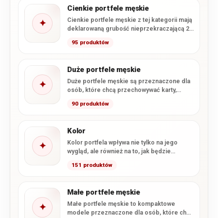
Cienkie portfele męskie
Cienkie portfele męskie z tej kategorii mają
✦
deklarowaną grubość nieprzekraczającą 2
cm. Smukła konstrukcja ułatwia wygodne…
95 produktów
Duże portfele męskie
Duże portfele męskie są przeznaczone dla
✦
osób, które chcą przechowywać karty,
gotówkę i dokumenty w formacie…
90 produktów
Kolor
Kolor portfela wpływa nie tylko na jego
✦
wygląd, ale również na to, jak będzie
komponował się…
151 produktów
Małe portfele męskie
Małe portfele męskie to kompaktowe
✦
modele przeznaczone dla osób, które chcą