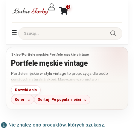
0
Sklep
/
Portfele męskie
/
Portfele męskie vintage
Portfele męskie vintage
Portfele męskie w stylu vintage to propozycja dla osób
ceniących naturalną skórę, klasyczne wzornictwo i
ponadczasowy charakter galanterii. W tej kategorii znajdziesz
Rozwiń opis
przede wszystkim modele wykonane ze skóry naturalnej o
wyrazistej fakturze i charakterystycznym wykończeniu
Kolor
Sortuj: Po popularności
inspirowanym klasycznym rzemiosłem. Dostępne są portfele
małe, średnie i większe, w odcieniach brązu, koniaku, czerni
oraz szarości.
Nie znaleziono produktów, których szukasz.