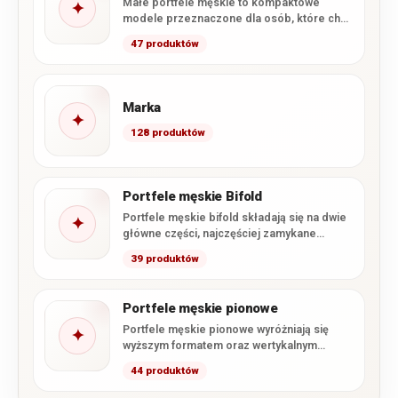
Małe portfele męskie to kompaktowe
✦
modele przeznaczone dla osób, które chcą
wygodnie nosić najpotrzebniejsze karty,
47 produktów
banknoty…
Marka
✦
128 produktów
Portfele męskie Bifold
Portfele męskie bifold składają się na dwie
✦
główne części, najczęściej zamykane
podobnie jak książka. Taka konstrukcja…
39 produktów
Portfele męskie pionowe
Portfele męskie pionowe wyróżniają się
✦
wyższym formatem oraz wertykalnym
układem kart i przegródek. W kategorii
44 produktów
znajdują…