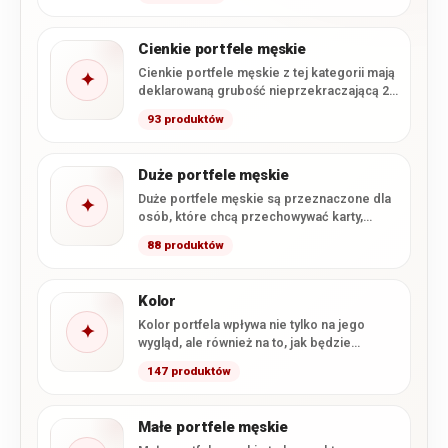
najważniejszych dokumentów.…
Cienkie portfele męskie
Cienkie portfele męskie z tej kategorii mają
✦
deklarowaną grubość nieprzekraczającą 2
cm. Smukła konstrukcja ułatwia wygodne…
93 produktów
Duże portfele męskie
Duże portfele męskie są przeznaczone dla
✦
osób, które chcą przechowywać karty,
gotówkę i dokumenty w formacie…
88 produktów
Kolor
Kolor portfela wpływa nie tylko na jego
✦
wygląd, ale również na to, jak będzie
komponował się…
147 produktów
Małe portfele męskie