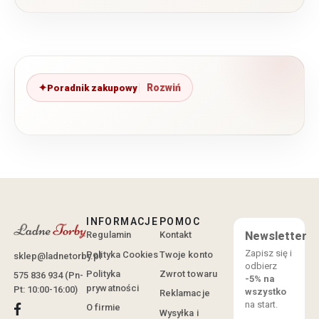
Poradnik zakupowy
INFORMACJE
POMOC
Regulamin
Kontakt
Newsletter
Zapisz się i
Polityka Cookies
Twoje konto
sklep@ladnetorby.pl
odbierz
Polityka
Zwrot towaru
575 836 934 (Pn-
-5% na
prywatności
Pt: 10:00-16:00)
wszystko
Reklamacje
na start.
O firmie
Wysyłka i