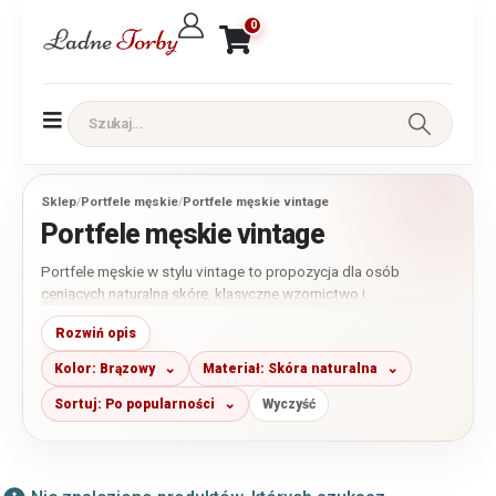
0
Sklep
/
Portfele męskie
/
Portfele męskie vintage
Portfele męskie vintage
Portfele męskie w stylu vintage to propozycja dla osób
ceniących naturalną skórę, klasyczne wzornictwo i
ponadczasowy charakter galanterii. W tej kategorii znajdziesz
Rozwiń opis
przede wszystkim modele wykonane ze skóry naturalnej o
wyrazistej fakturze i charakterystycznym wykończeniu
Kolor: Brązowy
Materiał: Skóra naturalna
inspirowanym klasycznym rzemiosłem. Dostępne są portfele
małe, średnie i większe, w odcieniach brązu, koniaku, czerni
Sortuj: Po popularności
Wyczyść
oraz szarości.