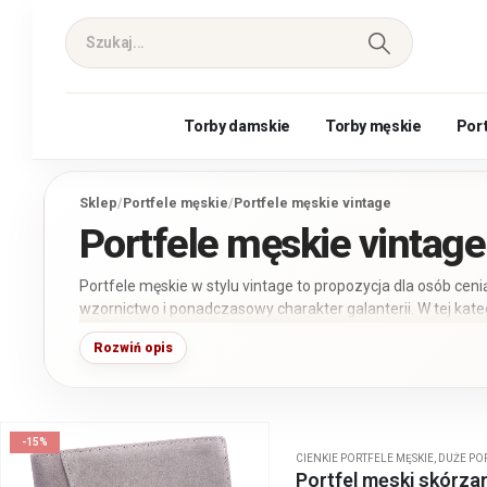
Torby damskie
Torby męskie
Por
Sklep
/
Portfele męskie
/
Portfele męskie vintage
Portfele męskie vintage
Portfele męskie w stylu vintage to propozycja dla osób ceni
wzornictwo i ponadczasowy charakter galanterii. W tej kat
modele wykonane ze skóry naturalnej o wyrazistej fakturz
Rozwiń opis
inspirowanym klasycznym rzemiosłem. Dostępne są portfele
odcieniach brązu, koniaku, czerni oraz szarości.
-15%
CIENKIE PORTFELE MĘSKIE
,
DUŻE PO
Portfel męski skórza