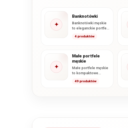
Banknotówki
Banknotówki męskie
✦
to eleganckie portfele
zaprojektowane z
4 produktów
myślą o wygodnym
przechowywaniu
banknotów, kart i
najważniejszych
Małe portfele
dokumentów.…
męskie
✦
Małe portfele męskie
to kompaktowe
modele
49 produktów
przeznaczone dla
osób, które chcą
wygodnie nosić
najpotrzebniejsze
karty, banknoty…