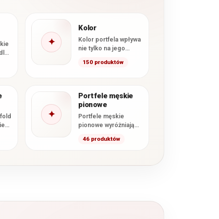
Kolor
Kolor portfela wpływa
✦
kie
nie tylko na jego
dla
wygląd, ale również na
150 produktów
to, jak będzie
ty,
komponował się…
nty
e
Portfele męskie
pionowe
✦
fold
Portfele męskie
ie
pionowe wyróżniają
się wyższym
46 produktów
kane
formatem oraz
żka.
wertykalnym układem
…
kart i przegródek. W
kategorii znajdują…