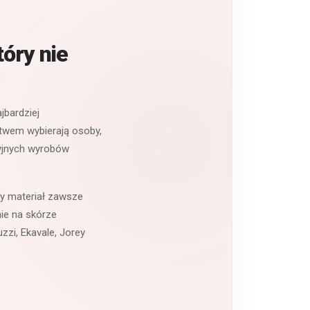
tóry nie
jbardziej
ctwem wybierają osoby,
cyjnych wyrobów
ny materiał zawsze
ie na skórze
zzi, Ekavale, Jorey