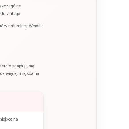
oszczególne
tu vintage.
kóry naturalnej. Właśnie
ercie znajdują się
ące więcej miejsca na
miejsca na