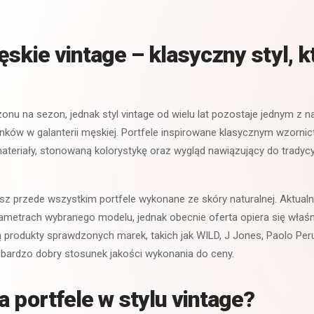
skie vintage – klasyczny styl, k
onu na sezon, jednak styl vintage od wielu lat pozostaje jednym z na
ków w galanterii męskiej. Portfele inspirowane klasycznym wzorni
materiały, stonowaną kolorystykę oraz wygląd nawiązujący do trady
iesz przede wszystkim portfele wykonane ze skóry naturalnej. Aktual
ametrach wybranego modelu, jednak obecnie oferta opiera się właśn
ą produkty sprawdzonych marek, takich jak WILD, J Jones, Paolo Peru
 bardzo dobry stosunek jakości wykonania do ceny.
a portfele w stylu vintage?