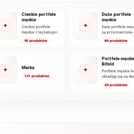
Cienkie portfele
Duże portfele
męskie
męskie
✦
✦
Cienkie portfele
Duże portfele męs
męskie z tej kategorii
są przeznaczone 
mają deklarowaną
osób, które chcą
95 produktów
89 produktów
grubość
przechowywać kar
nieprzekraczającą 2
gotówkę i dokume
cm. Smukła
w formacie…
Portfele męski
konstrukcja ułatwia
Bifold
wygodne…
Marka
✦
✦
Portfele męskie bi
131 produktów
składają się na dw
główne części,
40 produktów
najczęściej zamy
podobnie jak ksią
Taka konstrukcja