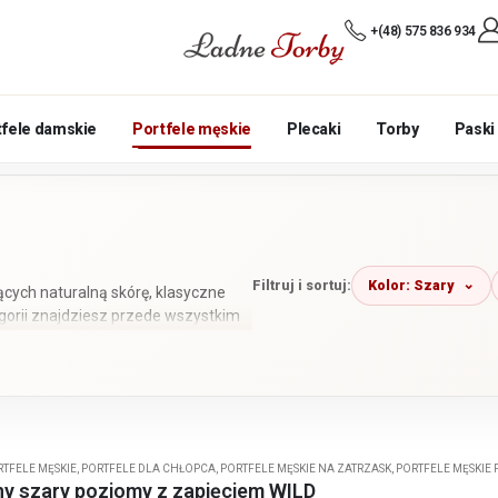
+(48) 575 836 934
tfele damskie
Portfele męskie
Plecaki
Torby
Paski
Kolor: Szary
Filtruj i sortuj:
ących naturalną skórę, klasyczne
egorii znajdziesz przede wszystkim
e i charakterystycznym wykończeniu
 małe, średnie i większe, w
RTFELE MĘSKIE
,
PORTFELE DLA CHŁOPCA
,
PORTFELE MĘSKIE NA ZATRZASK
,
PORTFELE MĘSKIE
ny szary poziomy z zapięciem WILD