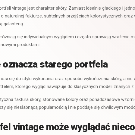
tfeli vintage jest charakter skóry. Zamiast idealnie gładkiego i jed
o naturalnej fakturze, subtelnych przejściach kolorystycznych ora
 galanterią.
yróżniają się indywidualnym wyglądem i często sprawiają wrażenie m
 nowymi produktami.
e oznacza starego portfela
dnosi się do stylu wykonania oraz sposobu wykończenia skóry, a nie 
tfelem, którego wygląd nawiązuje do klasycznych modeli znanych z 
tyczna faktura skóry, stonowane kolory oraz ponadczasowe wzornic
ieszy się niesłabnącą popularnością i nie poddaje się chwilowym m
fel vintage może wyglądać nieco