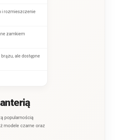
n i rozmieszczenie
kane zamkiem
 brązu, ale dostępne
anterią
zą popularnością
ież modele czarne oraz