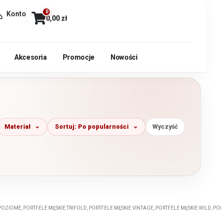
0
Konto
0,00
zł
Akcesoria
Promocje
Nowości
Materiał
Sortuj: Po popularności
Wyczyść
 POZIOME
,
PORTFELE MĘSKIE TRIFOLD
,
PORTFELE MĘSKIE VINTAGE
,
PORTFELE MĘSKIE WILD
,
PO