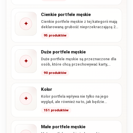
najważniejszych dokumentów.…
Cienkie portfele męskie
Cienkie portfele męskie z tej kategorii mają
✦
deklarowaną grubość nieprzekraczającą 2
cm. Smukła konstrukcja ułatwia wygodne…
95 produktów
Duże portfele męskie
Duże portfele męskie są przeznaczone dla
✦
osób, które chcą przechowywać karty,
gotówkę i dokumenty w formacie…
90 produktów
Kolor
Kolor portfela wpływa nie tylko na jego
✦
wygląd, ale również na to, jak będzie
komponował się…
151 produktów
Małe portfele męskie