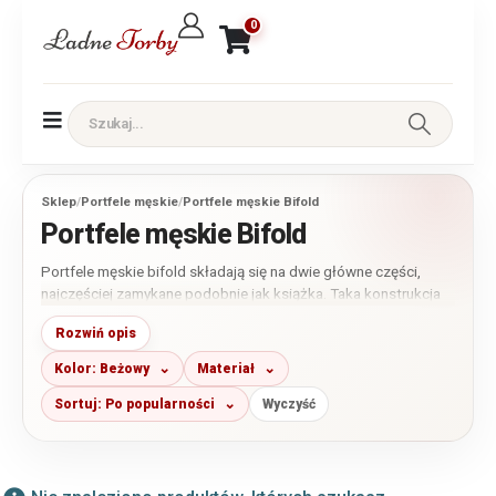
0
Sklep
/
Portfele męskie
/
Portfele męskie Bifold
Portfele męskie Bifold
Portfele męskie bifold składają się na dwie główne części,
najczęściej zamykane podobnie jak książka. Taka konstrukcja
zapewnia szybki dostęp do kart, banknotów i wewnętrznych
Rozwiń opis
przegródek, a przy porównywalnym wyposażeniu jest zwykle
smuklejsza od portfela składanego na trzy części. W kategorii
Kolor: Beżowy
Materiał
znajdziesz modele pionowe i poziome, małe, średnie i duże, z
bilonówką lub bez niej.
Sortuj: Po popularności
Wyczyść