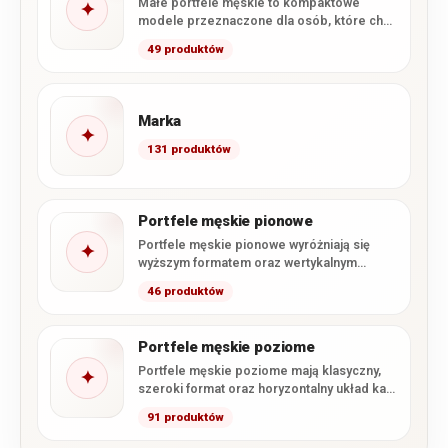
Małe portfele męskie to kompaktowe
✦
modele przeznaczone dla osób, które chcą
wygodnie nosić najpotrzebniejsze karty,
49 produktów
banknoty…
Marka
✦
131 produktów
Portfele męskie pionowe
Portfele męskie pionowe wyróżniają się
✦
wyższym formatem oraz wertykalnym
układem kart i przegródek. W kategorii
46 produktów
znajdują…
Portfele męskie poziome
Portfele męskie poziome mają klasyczny,
✦
szeroki format oraz horyzontalny układ kart
i dokumentów. Po otwarciu wnętrze…
91 produktów