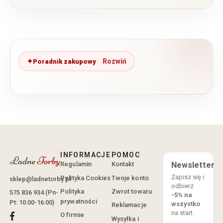
Poradnik zakupowy
INFORMACJE
POMOC
Regulamin
Kontakt
Newsletter
Zapisz się i
Polityka Cookies
Twoje konto
sklep@ladnetorby.pl
odbierz
Polityka
Zwrot towaru
575 836 934 (Pn-
-5% na
prywatności
Pt: 10:00-16:00)
wszystko
Reklamacje
na start.
O firmie
Wysyłka i