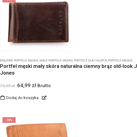
BRĄZOWE PORTFELE MĘSKIE
,
MAŁE PORTFELE MĘSKIE
,
PORTFELE DLA CHŁOPCA
,
PORTFELE MĘSKIE
,
PO
Portfel męski mały skóra naturalna ciemny brąz old-look J
Jones
64,99
zł
Brutto
79,99
zł
Dodaj do koszyka
-19%