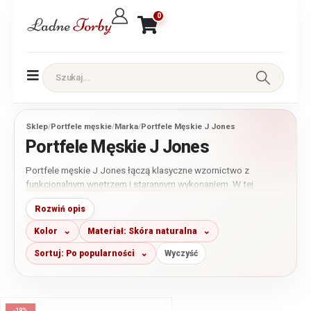
0
Sklep
/
Portfele męskie
/
Marka
/
Portfele Męskie J Jones
Portfele Męskie J Jones
Portfele męskie J Jones łączą klasyczne wzornictwo z
funkcjonalnym wnętrzem i starannym wykonaniem. W tej
kategorii znajdziesz przede wszystkim modele ze skóry
Rozwiń opis
naturalnej w różnych rozmiarach i układach. Przed zakupem
porównaj liczbę miejsc na karty, rodzaj zapięcia oraz wymiary,
Kolor
Materiał: Skóra naturalna
aby wybrać portfel najlepiej dopasowany do codziennego
użytkowania.
Sortuj: Po popularności
Wyczyść
-19%