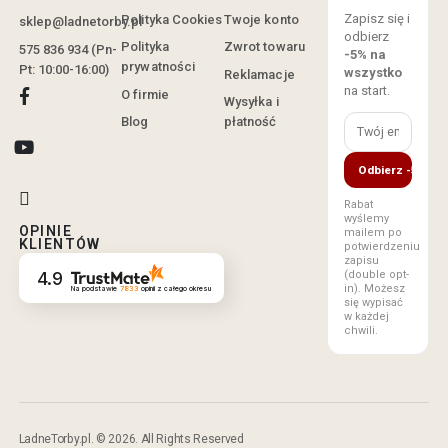
Zapisz się i
Polityka Cookies
Twoje konto
sklep@ladnetorby.pl
odbierz
Polityka
Zwrot towaru
575 836 934 (Pn-
-5% na
prywatności
Pt: 10:00-16:00)
wszystko
Reklamacje
na start.
O firmie
Wysyłka i
Blog
płatność
Odbierz -5%
Rabat
wyślemy
OPINIE
mailem po
KLIENTÓW
potwierdzeniu
zapisu
(double opt-
4.9
in). Możesz
Na podstawie
7833
opinii
z całego okresu
się wypisać
w każdej
chwili.
LadneTorby.pl. © 2026. All Rights Reserved