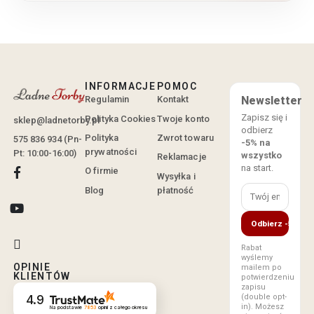
INFORMACJE
POMOC
Regulamin
Kontakt
Newsletter
Zapisz się i
Polityka Cookies
Twoje konto
sklep@ladnetorby.pl
odbierz
Polityka
Zwrot towaru
575 836 934 (Pn-
-5% na
prywatności
Pt: 10:00-16:00)
wszystko
Reklamacje
na start.
O firmie
Wysyłka i
Blog
płatność
Odbierz -5%
Rabat
wyślemy
OPINIE
mailem po
KLIENTÓW
potwierdzeniu
zapisu
(double opt-
4.9
in). Możesz
Na podstawie
7853
opinii
z całego okresu