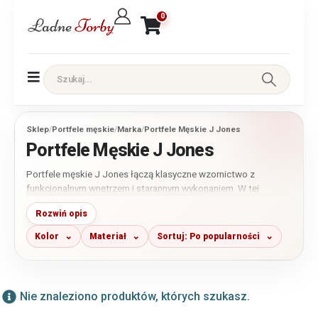
0
Sklep
/
Portfele męskie
/
Marka
/
Portfele Męskie J Jones
Portfele Męskie J Jones
Portfele męskie J Jones łączą klasyczne wzornictwo z
funkcjonalnym wnętrzem i starannym wykonaniem. W tej
kategorii znajdziesz przede wszystkim modele ze skóry
Rozwiń opis
naturalnej w różnych rozmiarach i układach. Przed zakupem
porównaj liczbę miejsc na karty, rodzaj zapięcia oraz wymiary,
Kolor
Materiał
Sortuj: Po popularności
aby wybrać portfel najlepiej dopasowany do codziennego
użytkowania.
Nie znaleziono produktów, których szukasz.