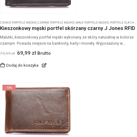
CIENKIE PORTFELE MĘSKIE
,
CZARNE PORTFELE MĘSKIE
,
MAŁE PORTFELE MĘSKIE
,
PORTFELE DLA CHŁOPCA
Kieszonkowy męski portfel skórzany czarny J Jones RFID
Malutki, kieszonkowy portfel męski wykonany ze skóry naturalnej w kolorze
czarnym. Posiada miejsce na banknoty, karty i monety. Wyposażony w
ochronę kart zbliżeniowych - RFID.
69,99
zł
Brutto
79,99
zł
Dodaj do koszyka
-13%