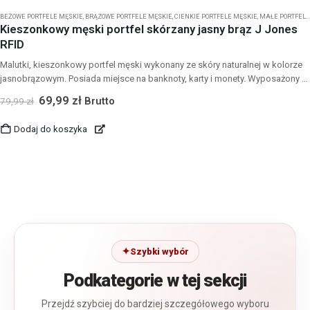
BEŻOWE PORTFELE MĘSKIE
,
BRĄZOWE PORTFELE MĘSKIE
,
CIENKIE PORTFELE MĘSKIE
,
MAŁE PORTFELE MĘSKIE
Kieszonkowy męski portfel skórzany jasny brąz J Jones
RFID
Malutki, kieszonkowy portfel męski wykonany ze skóry naturalnej w kolorze
jasnobrązowym. Posiada miejsce na banknoty, karty i monety. Wyposażony w
ochronę kart zbliżeniowych - RFID.
69,99
zł
Brutto
79,99
zł
Dodaj do koszyka
Szybki wybór
Podkategorie w tej sekcji
Przejdź szybciej do bardziej szczegółowego wyboru