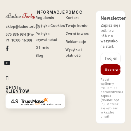
INFORMACJE
POMOC
Regulamin
Kontakt
Newsletter
Zapisz się i
Polityka Cookies
Twoje konto
sklep@ladnetorby.pl
odbierz
Polityka
Zwrot towaru
575 836 934 (Pn-
-5% na
prywatności
Pt: 10:00-16:00)
wszystko
Reklamacje
na start.
O firmie
Wysyłka i
Blog
płatność
Odbierz -5%
Rabat
wyślemy
OPINIE
mailem po
KLIENTÓW
potwierdzeniu
zapisu
(double opt-
4.9
in). Możesz
Na podstawie
7855
opinii
z całego okresu
się wypisać
w każdej
chwili.