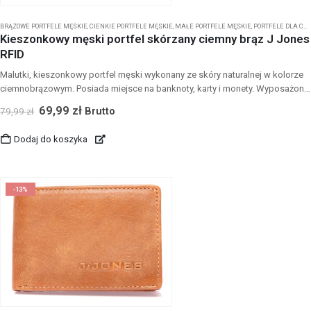
BRĄZOWE PORTFELE MĘSKIE
,
CIENKIE PORTFELE MĘSKIE
,
MAŁE PORTFELE MĘSKIE
,
PORTFELE DLA CHŁOPCA
Kieszonkowy męski portfel skórzany ciemny brąz J Jones
RFID
Malutki, kieszonkowy portfel męski wykonany ze skóry naturalnej w kolorze
ciemnobrązowym. Posiada miejsce na banknoty, karty i monety. Wyposażony
w ochronę kart zbliżeniowych - RFID.
69,99
zł
Brutto
79,99
zł
Dodaj do koszyka
-13%