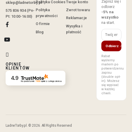
Zapisz się i
Polityka Cookies
Twoje konto
sklep@ladnetorby.pl
odbierz
Polityka
Zwrot towaru
575 836 934 (Pn-
-5% na
prywatności
Pt: 10:00-16:00)
wszystko
Reklamacje
na start.
O firmie
Wysyłka i
Blog
płatność
Odbierz -5%
Rabat
wyślemy
OPINIE
mailem po
KLIENTÓW
potwierdzeniu
zapisu
(double opt-
4.9
in). Możesz
Na podstawie
7866
opinii
z całego okresu
się wypisać
w każdej
chwili.
LadneTorby.pl. © 2026. All Rights Reserved