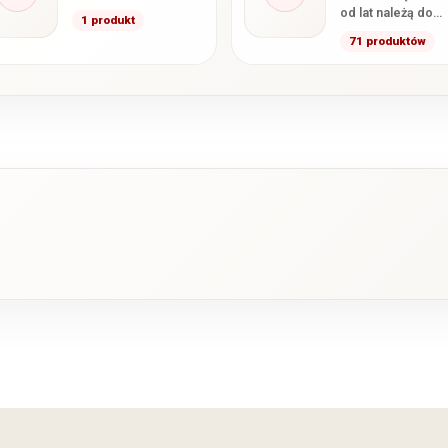
od lat należą do
1 produkt
najczęściej
71 produktów
wybieranych mode
naszym sklepie.
Marka łączy wyso