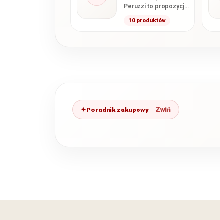
Peruzzi to propozycja
dla osób
10 produktów
poszukujących
połączenia
nowoczesnego
wzornictwa,
funkcjonalnego
wnętrza i starannego…
Poradnik zakupowy