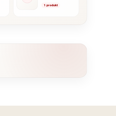
1 produkt
li w
ką…