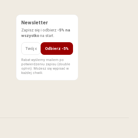
Newsletter
Zapisz się i odbierz
-5% na
wszystko
na start.
Odbierz -5%
Rabat wyślemy mailem po
potwierdzeniu zapisu (double
opt-in). Możesz się wypisać w
każdej chwili.