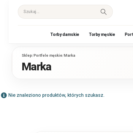
Torby damskie
Torby męskie
Por
Sklep
/
Portfele męskie
/
Marka
Marka
Nie znaleziono produktów, których szukasz.