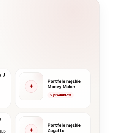
e J
Portfele męskie
✦
Money Maker
2 produktów
ctwo
nnym
j
e
Portfele męskie
✦
Zagatto
ILD