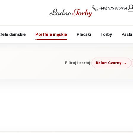
+(48) 575 836 934
tfele damskie
Portfele męskie
Plecaki
Torby
Paski
Kolor: Czarny
Filtruj i sortuj: