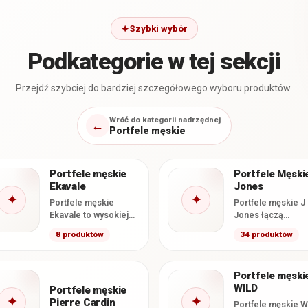
Szybki wybór
Podkategorie w tej sekcji
Przejdź szybciej do bardziej szczegółowego wyboru produktów.
Wróć do kategorii nadrzędnej
←
Portfele męskie
Portfele męskie
Portfele Męski
Ekavale
Jones
✦
✦
Portfele męskie
Portfele męskie J
Ekavale to wysokiej
Jones łączą
jakości modele
klasyczne wzorni
8 produktów
34 produktów
wykonane ze skóry
z funkcjonalnym
naturalnej, łączące
wnętrzem i stara
klasyczne wzornictwo
wykonaniem. W te
Portfele męski
z
kategorii…
WILD
charakterystycznym…
Portfele męskie
✦
✦
Pierre Cardin
Portfele męskie W