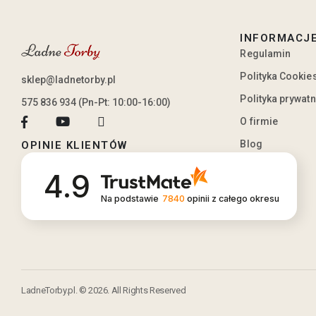
INFORMACJ
Regulamin
Polityka Cookie
sklep@ladnetorby.pl
Polityka prywat
575 836 934 (Pn-Pt: 10:00-16:00)
O firmie
Blog
OPINIE KLIENTÓW
4.9
Na podstawie
7840
opinii
z całego okresu
LadneTorby.pl. © 2026. All Rights Reserved