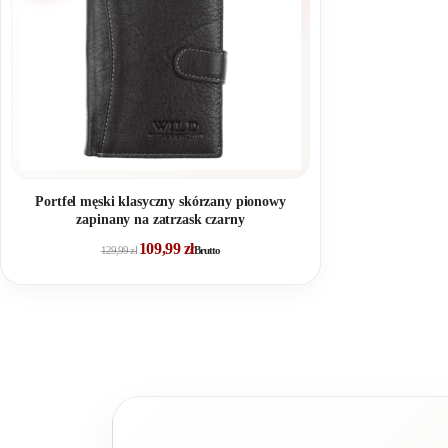
Portfel męski klasyczny skórzany pionowy
zapinany na zatrzask czarny
109,99
zł
129,99
zł
Brutto