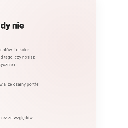
gdy nie
entów. To kolor
od tego, czy nosisz
ycznie i
ia, że czarny portfel
wnież ze względów