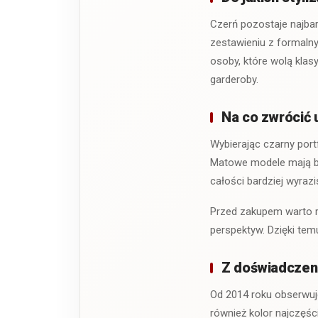
Czerń pozostaje najbar
zestawieniu z formalny
osoby, które wolą kla
garderoby.
Na co zwrócić
Wybierając czarny portf
Matowe modele mają bar
całości bardziej wyrazi
Przed zakupem warto r
perspektyw. Dzięki te
Z doświadczeni
Od 2014 roku obserwuje
również kolor najczęści