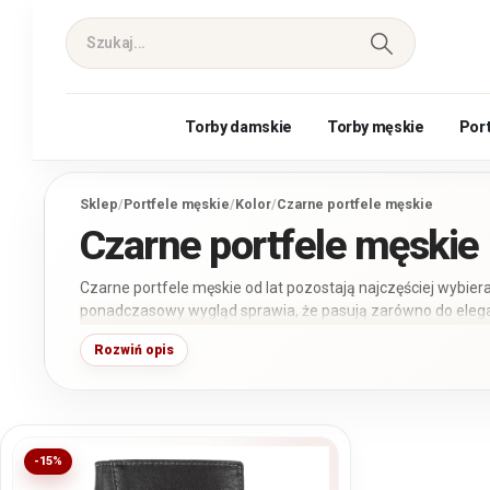
Torby damskie
Torby męskie
Por
Sklep
/
Portfele męskie
/
Kolor
/
Czarne portfele męskie
Czarne portfele męskie
Czarne portfele męskie od lat pozostają najczęściej wybi
ponadczasowy wygląd sprawia, że pasują zarówno do eleganc
codziennych stylizacji. W naszej ofercie znajdziesz modele
Rozwiń opis
ekologicznej w różnych rozmiarach, fasonach oraz odcienia
-15%