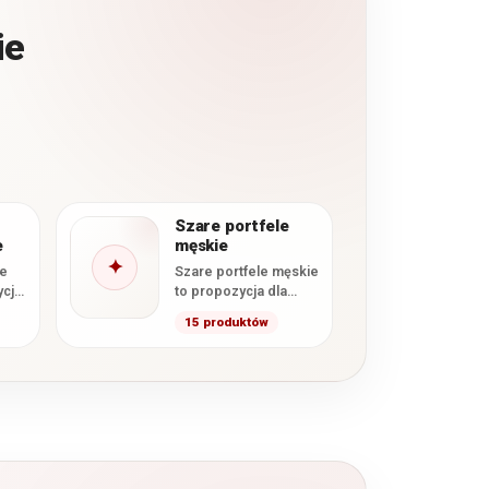
ie
Szare portfele
e
męskie
✦
le
Szare portfele męskie
ycja
to propozycja dla
hcą
osób ceniących
15 produktów
nej
nowoczesny design i
stonowaną
kolorystykę. W tej
kategorii…