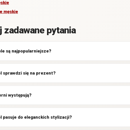
ęskie
le męskie
j zadawane pytania
le są najpopularniejsze?
l sprawdzi się na prezent?
erni występują?
l pasuje do eleganckich stylizacji?