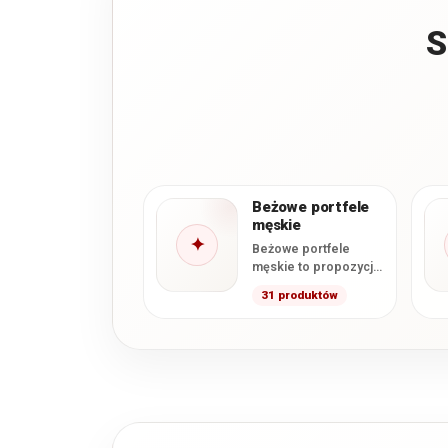
S
Beżowe portfele
męskie
✦
Beżowe portfele
męskie to propozycja
dla osób, które
31 produktów
szukają eleganckiej
alternatywy dla
klasycznej czerni i
ciemnego…