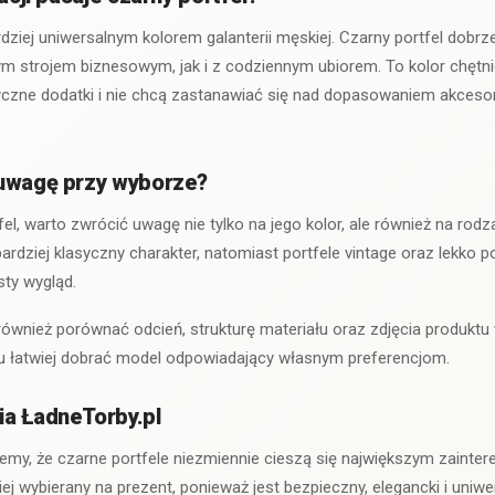
dziej uniwersalnym kolorem galanterii męskiej. Czarny portfel dob
m strojem biznesowym, jak i z codziennym ubiorem. To kolor chętni
syczne dodatki i nie chcą zastanawiać się nad dopasowaniem akceso
 uwagę przy wyborze?
el, warto zwrócić uwagę nie tylko na jego kolor, ale również na rod
dziej klasyczny charakter, natomiast portfele vintage oraz lekko p
sty wygląd.
ównież porównać odcień, strukturę materiału oraz zdjęcia produkt
mu łatwiej dobrać model odpowiadający własnym preferencjom.
a ŁadneTorby.pl
my, że czarne portfele niezmiennie cieszą się największym zainter
ej wybierany na prezent, ponieważ jest bezpieczny, elegancki i uniwe