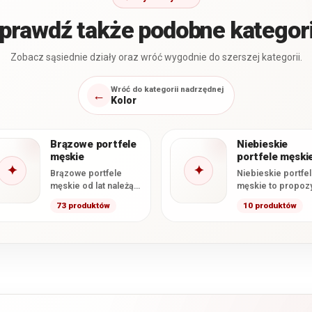
prawdź także podobne kategor
Zobacz sąsiednie działy oraz wróć wygodnie do szerszej kategorii.
Wróć do kategorii nadrzędnej
←
Kolor
Brązowe portfele
Niebieskie
męskie
portfele męski
✦
✦
Brązowe portfele
Niebieskie portfe
męskie od lat należą
męskie to propoz
do najbardziej
dla osób, które c
73 produktów
10 produktów
cenionych dodatków
odejść od klasycz
w klasycznej
czerni i brązu,
galanterii. Ciepłe
zachowując…
odcienie brązu…