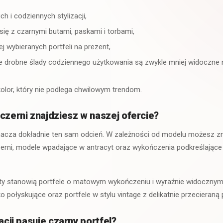
ch i codziennych stylizacji,
ię z czarnymi butami, paskami i torbami,
ej wybieranych portfeli na prezent,
 drobne ślady codziennego użytkowania są zwykle mniej widoczne n
lor, który nie podlega chwilowym trendom.
 czerni znajdziesz w naszej ofercie?
acza dokładnie ten sam odcień. W zależności od modelu możesz zn
czerni, modele wpadające w antracyt oraz wykończenia podkreślające 
ty stanowią portfele o matowym wykończeniu i wyraźnie widocznym 
 połyskujące oraz portfele w stylu vintage z delikatnie przecieraną
zacji pasuje czarny portfel?