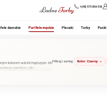
+(48) 575 836 934
tfele damskie
Portfele męskie
Plecaki
Torby
Paski
Kolor: Czarny
Filtruj i sortuj:
eranym kolorem wśród mężczyzn. Ich
kiego garnituru, jak i
 wykonane ze skóry naturalnej i
ch czerni.