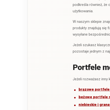
podkreśla również, że
użytkowania.
W naszym sklepie znajd
produkty znajdują się 
wysyłane bezpośrednio
Jeżeli szukasz klasycz
pozostaje jednym z naj
Portfele m
Jeżeli rozważasz inny 
brązowe portfele
beżowe portfele 
niebieskie i gran