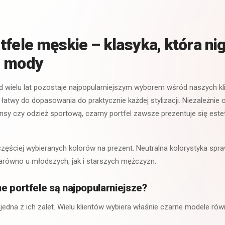
tfele męskie – klasyka, która ni
z mody
d wielu lat pozostaje najpopularniejszym wyborem wśród naszych kli
i łatwy do dopasowania do praktycznie każdej stylizacji. Niezależnie 
ansy czy odzież sportową, czarny portfel zawsze prezentuje się estet
częściej wybieranych kolorów na prezent. Neutralna kolorystyka spraw
arówno u młodszych, jak i starszych mężczyzn.
e portfele są najpopularniejsze?
 jedna z ich zalet. Wielu klientów wybiera właśnie czarne modele ró