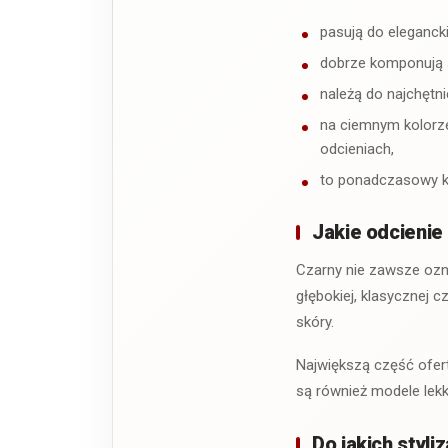
pasują do elegancki
dobrze komponują s
należą do najchętni
na ciemnym kolorze
odcieniach,
to ponadczasowy ko
Jakie odcienie
Czarny nie zawsze ozn
głębokiej, klasycznej 
skóry.
Największą część ofer
są również modele lekko
Do jakich styli