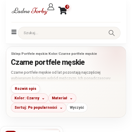
0
Sklep
/
Portfele męskie
/
Kolor
/
Czarne portfele męskie
Czarne portfele męskie
Czarne portfele męskie od lat pozostają najczęściej
wybieranym kolorem wśród mężczyzn. Ich ponadczasowy
wygląd sprawia, że pasują zarówno do eleganckiego garnituru,
Rozwiń opis
jak i codziennych stylizacji. W naszej ofercie znajdziesz modele
wykonane ze skóry naturalnej i ekologicznej w różnych
Kolor: Czarny
Materiał
rozmiarach, fasonach oraz odcieniach czerni.
Sortuj: Po popularności
Wyczyść