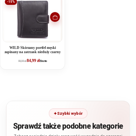
-15%
WILD Skórzany portfel męski
zapinany na zatrzask nieduży czarny
84,99
zł
99,99
zł
Brutto
Szybki wybór
Sprawdź także podobne kategorie