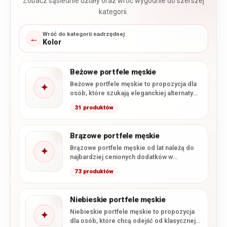
Zobacz sąsiednie działy oraz wróć wygodnie do szerszej
kategorii.
Wróć do kategorii nadrzędnej
←
Kolor
Beżowe portfele męskie
Beżowe portfele męskie to propozycja dla
✦
osób, które szukają eleganckiej alternatywy
dla klasycznej czerni i ciemnego…
31 produktów
Brązowe portfele męskie
Brązowe portfele męskie od lat należą do
✦
najbardziej cenionych dodatków w
klasycznej galanterii. Ciepłe odcienie
73 produktów
brązu…
Niebieskie portfele męskie
Niebieskie portfele męskie to propozycja
✦
dla osób, które chcą odejść od klasycznej