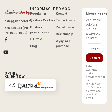
INFORMACJE
POMOC
Regulamin
Kontakt
Newsletter
Zapisz się i
Polityka Cookies
Twoje konto
sklep@ladnetorby.pl
odbierz
Polityka
Zwrot towaru
575 836 934 (Pn-
-5% na
prywatności
Pt: 10:00-16:00)
wszystko
Reklamacje
na start.
O firmie
Wysyłka i
Blog
płatność
Odbierz -5%
Rabat
wyślemy
OPINIE
mailem po
KLIENTÓW
potwierdzeniu
zapisu
(double opt-
4.9
in). Możesz
Na podstawie
7833
opinii
z całego okresu
się wypisać
w każdej
chwili.