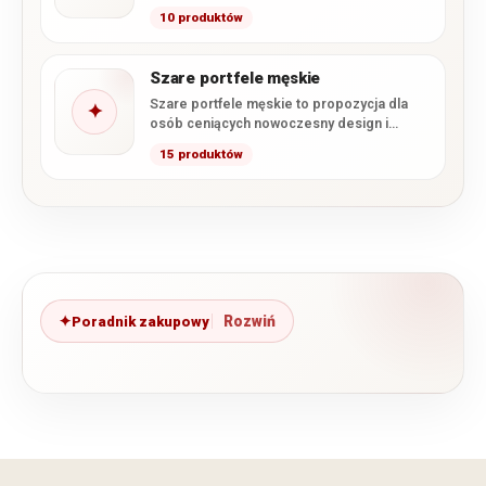
czerni i brązu, zachowując…
10 produktów
Szare portfele męskie
Szare portfele męskie to propozycja dla
✦
osób ceniących nowoczesny design i
stonowaną kolorystykę. W tej kategorii…
15 produktów
Poradnik zakupowy