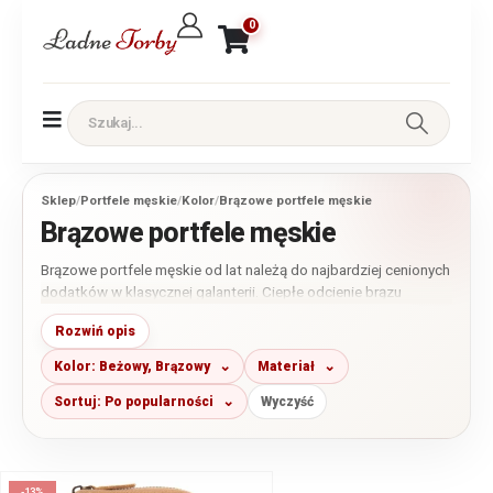
0
Sklep
/
Portfele męskie
/
Kolor
/
Brązowe portfele męskie
Brązowe portfele męskie
Brązowe portfele męskie od lat należą do najbardziej cenionych
dodatków w klasycznej galanterii. Ciepłe odcienie brązu
doskonale komponują się zarówno z eleganckim strojem, jak i
Rozwiń opis
codziennymi stylizacjami. W naszej ofercie znajdziesz portfele
ze skóry naturalnej i ekologicznej w różnych odcieniach – od
Kolor: Beżowy, Brązowy
Materiał
jasnego brązu i koniaku po głęboki ciemnobrązowy kolor oraz
modele vintage.
Sortuj: Po popularności
Wyczyść
-13%