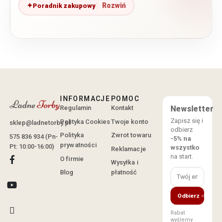
Poradnik zakupowy
INFORMACJE
POMOC
Regulamin
Kontakt
Newsletter
Zapisz się i
Polityka Cookies
Twoje konto
sklep@ladnetorby.pl
odbierz
Polityka
Zwrot towaru
575 836 934 (Pn-
-5% na
prywatności
Pt: 10:00-16:00)
wszystko
Reklamacje
na start.
O firmie
Wysyłka i
Blog
płatność
Odbierz -5%
Rabat
wyślemy