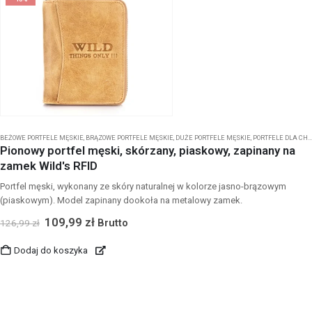
BEŻOWE PORTFELE MĘSKIE
,
BRĄZOWE PORTFELE MĘSKIE
,
DUŻE PORTFELE MĘSKIE
,
PORTFELE DLA CHŁOPCA
Pionowy portfel męski, skórzany, piaskowy, zapinany na
zamek Wild's RFID
Portfel męski, wykonany ze skóry naturalnej w kolorze jasno-brązowym
(piaskowym). Model zapinany dookoła na metalowy zamek.
109,99
zł
Brutto
126,99
zł
Dodaj do koszyka