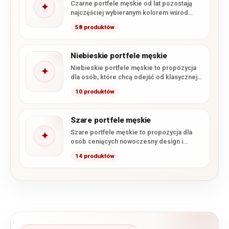
Czarne portfele męskie od lat pozostają
✦
najczęściej wybieranym kolorem wśród
mężczyzn. Ich ponadczasowy wygląd
58 produktów
sprawia, że…
Niebieskie portfele męskie
Niebieskie portfele męskie to propozycja
✦
dla osób, które chcą odejść od klasycznej
czerni i brązu, zachowując…
10 produktów
Szare portfele męskie
Szare portfele męskie to propozycja dla
✦
osób ceniących nowoczesny design i
stonowaną kolorystykę. W tej kategorii…
14 produktów