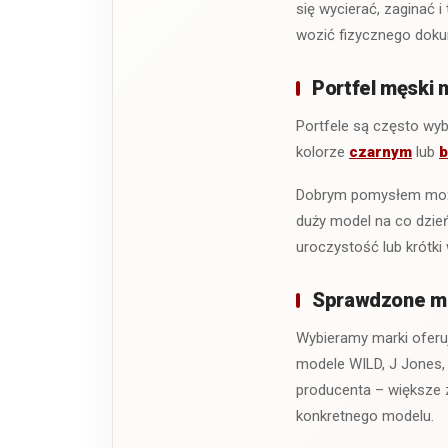
się wycierać, zaginać 
wozić fizycznego doku
Portfel męski 
Portfele są często wy
kolorze
czarnym
lub
Dobrym pomysłem może 
duży model na co dzień
uroczystość lub krótki 
Sprawdzone mar
Wybieramy marki oferu
modele WILD, J Jones, 
producenta – większe z
konkretnego modelu.