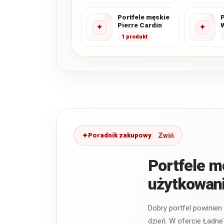
Portfele męskie
P
Pierre Cardin
✦
✦
1 produkt
Poradnik zakupowy
Portfele 
użytkowan
Dobry portfel powinien
dzień. W ofercie Ładne