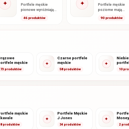
✦
✦
Portfele męskie
Portfele męskie
pionowe wyróżniają
poziome mają
się wyższym
klasyczny, szeroki
46 produktów
90 produktów
formatem oraz
format oraz
wertykalnym układem
horyzontalny ukła
kart i przegródek. W
kart i dokumentów
kategorii znajdują…
otwarciu wnętrze
Brązowe
Czarne portfele
Niebie
ortfele męskie
męskie
portfe
✦
✦
73 produktów
58 produktów
10 pr
ortfele męskie
Portfele Męskie
Portfe
Ekavale
J Jones
Money
✦
✦
8 produktów
34 produktów
2 pro