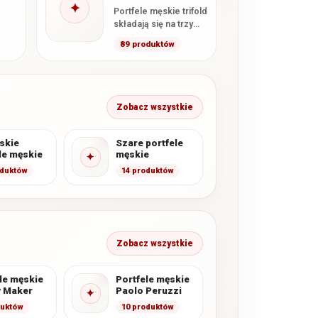
✦
Portfele męskie trifold
składają się na trzy
części. Trzeci panel
89 produktów
może tworzyć
d
dodatkową sekcję na
. Po
karty…
…
Zobacz wszystkie
skie
Szare portfele
le męskie
męskie
✦
oduktów
14 produktów
Zobacz wszystkie
le męskie
Portfele męskie
 Maker
Paolo Peruzzi
✦
duktów
10 produktów