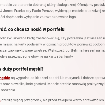
 modele ze starannie dobranej skóry ekologicznej. Oferujemy produ
, J Jones, Franko czy Paolo Peruzzi, wybierając modele o uczciwej re
ości dopłacania wyłącznie za rozpoznawalne logo.
dź, co chcesz nosić w portfelu
liczyć używane karty, zastanowić się, czy potrzebna jest kieszeń na
zbę miejsc na karty podajemy w opisach produktów, ponieważ podobn
aczej zaprojektowane wnętrze. Większość portfeli ma kieszeń na mo
dele przeznaczone głównie na karty i banknoty.
y duży portfel męski?
męskie
są wygodne do kieszeni spodni lub marynarki i dobrze sprawd
kart oraz niewielką ilość gotówki. Modele średnie stanowią praktycz
 noszenia.
e
oferują więcej przegródek, ale przed zakupem warto sprawdzić ich