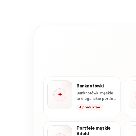
Banknotówki
Banknotówki męskie
✦
to eleganckie portfele
zaprojektowane z
4 produktów
myślą o wygodnym
przechowywaniu
banknotów, kart i
najważniejszych
Portfele męskie
dokumentów.…
Bifold