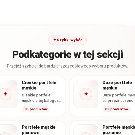
Szybki wybór
Podkategorie w tej sekcji
Przejdź szybciej do bardziej szczegółowego wyboru produktów.
Cienkie portfele
Duże portfele
męskie
męskie
✦
✦
Cienkie portfele
Duże portfele męs
męskie z tej kategorii
są przeznaczone 
mają deklarowaną
osób, które chcą
95 produktów
89 produktów
grubość
przechowywać kar
nieprzekraczającą 2
gotówkę i dokume
cm. Smukła
w formacie…
Portfele męskie
Portfele męski
konstrukcja ułatwia
pionowe
poziome
wygodne…