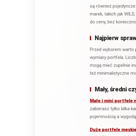
są również pojedyncze
marek, takich jak WILD
do ceny, bez konieczn
Najpierw spraw
Przed wyborem warto po
wymiary portfela. Lic
mogą mieć zupełnie in
też minimalistyczne mo
Mały, średni cz
Małe i mini portfele 
zabierasz tylko kilka 
pojemnością a wygodą
Duże portfele męski