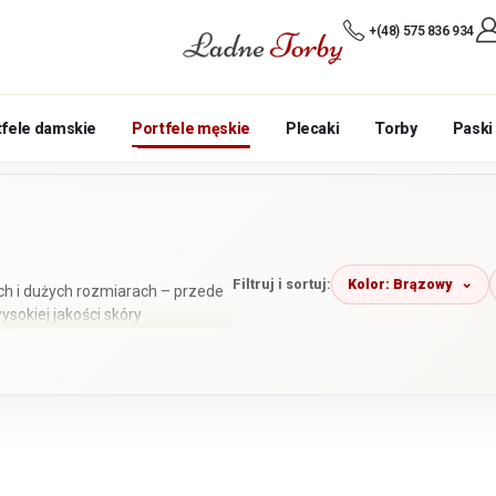
+(48) 575 836 934
tfele damskie
Portfele męskie
Plecaki
Torby
Paski
Kolor: Brązowy
Filtruj i sortuj:
ich i dużych rozmiarach – przede
sokiej jakości skóry
klasyczne bez zapięcia,
rtfeli ma ochronę RFID; aktualną
 produktu.