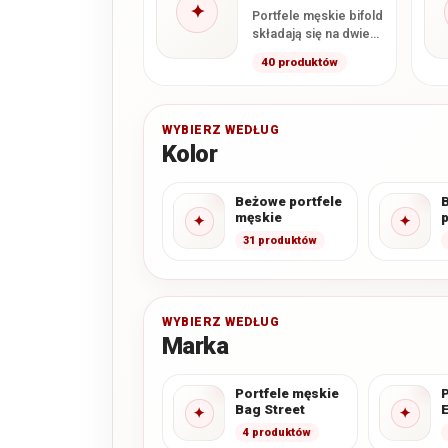
✦
Portfele męskie bifold
składają się na dwie
główne części,
40 produktów
najczęściej zamykane
podobnie jak książka.
Taka konstrukcja…
WYBIERZ WEDŁUG
Kolor
Beżowe portfele
męskie
p
✦
✦
31 produktów
WYBIERZ WEDŁUG
Marka
Portfele męskie
P
Bag Street
✦
✦
4 produktów