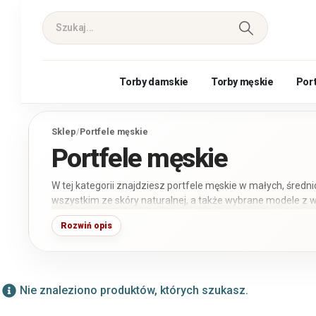
Torby damskie
Torby męskie
Por
Sklep
/
Portfele męskie
Portfele męskie
W tej kategorii znajdziesz portfele męskie w małych, średn
wszystkim ze skóry naturalnej, a także wybrane modele z wy
ekologicznej. Możesz porównać modele pionowe i poziome, 
Rozwiń opis
zapinane na zatrzask lub zamek błyskawiczny. Większość po
informację zawsze znajdziesz w parametrach konkretnego
Nie znaleziono produktów, których szukasz.