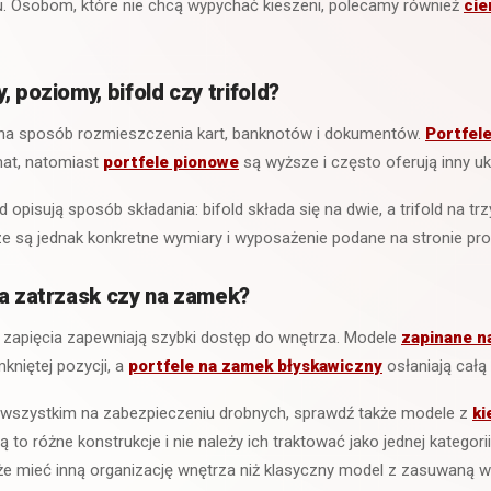
u. Osobom, które nie chcą wypychać kieszeni, polecamy również
cie
, poziomy, bifold czy trifold?
 na sposób rozmieszczenia kart, banknotów i dokumentów.
Portfel
mat, natomiast
portfele pionowe
są wyższe i często oferują inny uk
old opisują sposób składania: bifold składa się na dwie, a trifold na t
e są jednak konkretne wymiary i wyposażenie podane na stronie pro
na zatrzask czy na zamek?
 zapięcia zapewniają szybki dostęp do wnętrza. Modele
zapinane n
kniętej pozycji, a
portfele na zamek błyskawiczny
osłaniają całą
de wszystkim na zabezpieczeniu drobnych, sprawdź także modele z
ki
Są to różne konstrukcje i nie należy ich traktować jako jednej kategori
 mieć inną organizację wnętrza niż klasyczny model z zasuwaną wy