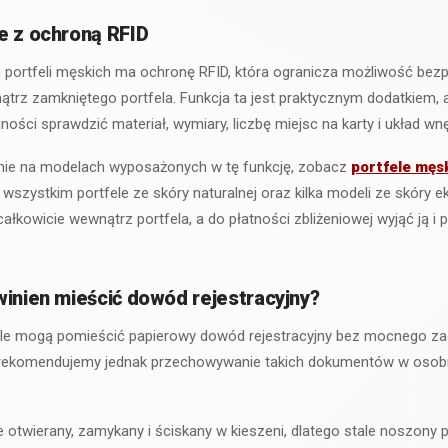
e z ochroną RFID
portfeli męskich ma ochronę RFID, która ogranicza możliwość b
rz zamkniętego portfela. Funkcja ta jest praktycznym dodatkiem, 
ności sprawdzić materiał, wymiary, liczbę miejsc na karty i układ wnę
cznie na modelach wyposażonych w tę funkcję, zobacz
portfele męs
wszystkim portfele ze skóry naturalnej oraz kilka modeli ze skóry ek
łkowicie wewnątrz portfela, a do płatności zbliżeniowej wyjąć ją i
winien mieścić dowód rejestracyjny?
le mogą pomieścić papierowy dowód rejestracyjny bez mocnego zag
 rekomendujemy jednak przechowywanie takich dokumentów w os
nie otwierany, zamykany i ściskany w kieszeni, dlatego stale noszon