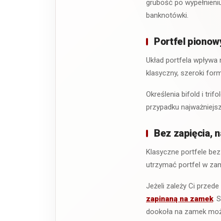
grubość po wypełnieni
banknotówki.
Portfel pionowy
Układ portfela wpływa
klasyczny, szeroki for
Określenia bifold i trif
przypadku najważniejsz
Bez zapięcia, 
Klasyczne portfele bez
utrzymać portfel w zam
Jeżeli zależy Ci prze
zapinaną na zamek
. 
dookoła na zamek może