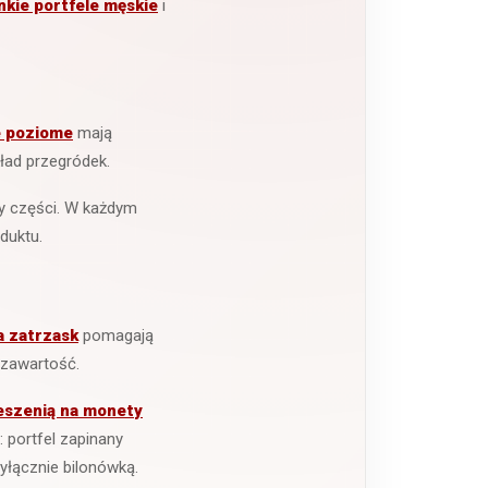
nkie portfele męskie
i
e poziome
mają
ład przegródek.
rzy części. W każdym
duktu.
a zatrzask
pomagają
 zawartość.
eszenią na monety
i: portfel zapinany
łącznie bilonówką.