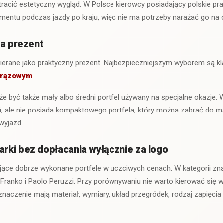
i tracić estetyczny wygląd. W Polsce kierowcy posiadający polskie p
mentu podczas jazdy po kraju, więc nie ma potrzeby narażać go na 
na prezent
bierane jako praktyczny prezent. Najbezpieczniejszym wyborem są 
brązowym
.
być także mały albo średni portfel używany na specjalne okazje. 
, ale nie posiada kompaktowego portfela, który można zabrać do mary
wyjazd.
ki bez dopłacania wyłącznie za logo
jące dobrze wykonane portfele w uczciwych cenach. W kategorii zna
Franko i Paolo Peruzzi. Przy porównywaniu nie warto kierować się 
naczenie mają materiał, wymiary, układ przegródek, rodzaj zapięcia