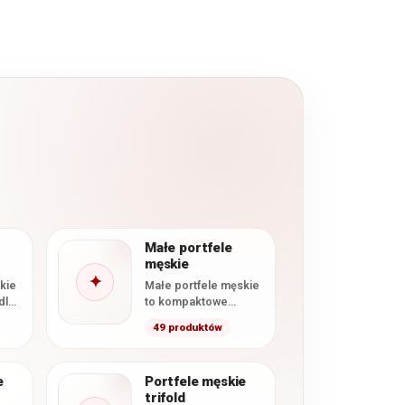
Małe portfele
męskie
✦
kie
Małe portfele męskie
dla
to kompaktowe
modele
49 produktów
ty,
przeznaczone dla
nty
osób, które chcą
wygodnie nosić
e
Portfele męskie
najpotrzebniejsze
trifold
karty, banknoty…