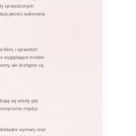
kty sprawdzonych
lacji jakości wykonania
 bilon, i sprawdzić
ie wyglądające modele
nety, ale dostępne są
zają się wtedy, gdy
ny kompromis między
 dokładne wymiary oraz