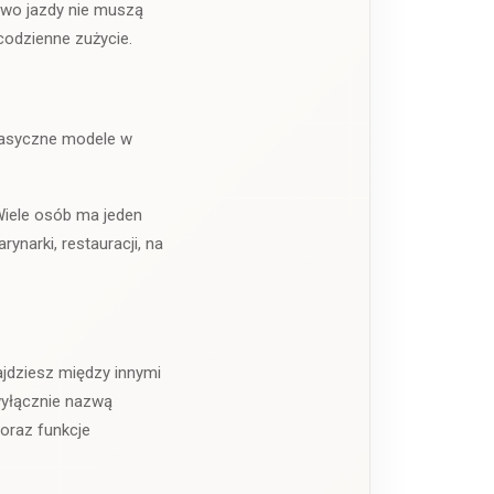
rawo jazdy nie muszą
codzienne zużycie.
klasyczne modele w
Wiele osób ma jeden
narki, restauracji, na
jdziesz między innymi
wyłącznie nazwą
 oraz funkcje