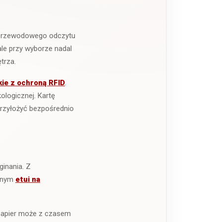
ezprzewodowego odczytu
ale przy wyborze nadal
trza.
kie z ochroną RFID
.
ologicznej. Kartę
 przyłożyć bezpośrednio
inania. Z
obnym
etui na
y papier może z czasem