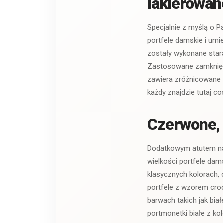
lakierowan
Specjalnie z myślą o P
portfele damskie i umi
zostały wykonane star
Zastosowane zamknięcia
zawiera zróżnicowane 
każdy znajdzie tutaj co
Czerwone, c
Dodatkowym atutem nas
wielkości portfele dam
klasycznych kolorach, 
portfele z wzorem croc
barwach takich jak bia
portmonetki białe z ko