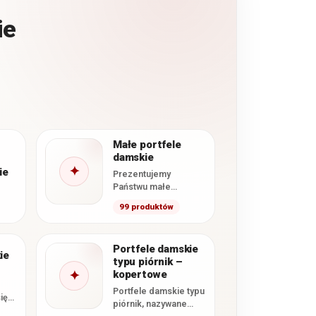
ie
Małe portfele
damskie
✦
ie
Prezentujemy
Państwu małe
portfele damskie
99 produktów
które
wyselekcjonowaliśmy
specjalnie z naszej
Portfele damskie
oferty. Zawarliśmy
ie
typu piórnik –
tutaj wszystkie
✦
kopertowe
dostępne u…
Portfele damskie typu
ię
piórnik, nazywane
ącym