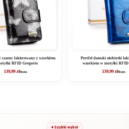
 to, ze nie musimy się
szystkie potrzebne
i czarny lakierowany z wzorkiem
Portfel damski niebieski la
otylki RFID Gregorio
wzorkiem w motylki RFID
139,99
zł
139,99
zł
Brutto
Brutto
Szybki wybór