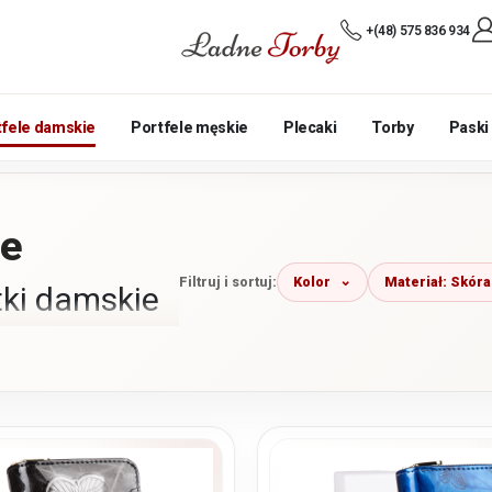
+(48) 575 836 934
tfele damskie
Portfele męskie
Plecaki
Torby
Paski
ie
Kolor
Materiał: Skóra
Filtruj i sortuj:
tki damskie
ność z wygodnymi
zczą bez trudu zarówno
, rabatowe i dokumenty.
acji zastąpić większe
ają te wygodnej wielkości
rebek miejskich, typu