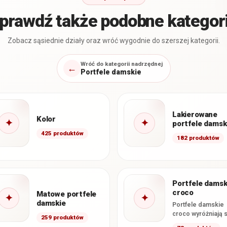
prawdź także podobne kategor
Zobacz sąsiednie działy oraz wróć wygodnie do szerszej kategorii.
Wróć do kategorii nadrzędnej
←
Portfele damskie
Lakierowane
Kolor
✦
✦
portfele damsk
425 produktów
182 produktów
Portfele damsk
croco
Matowe portfele
✦
✦
damskie
Portfele damskie
croco wyróżniają s
259 produktów
tłoczeniem imituj