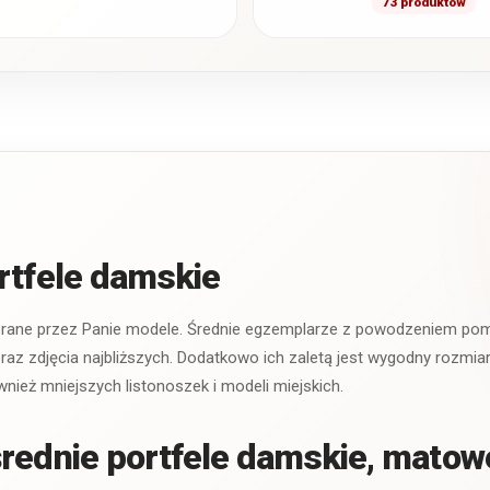
73 produktów
wygląd skóry
krokodyla oraz
efektownym, częs
lakierowanym
wykończeniem. W
rtfele damskie
ierane przez Panie modele. Średnie egzemplarze z powodzeniem pomi
raz zdjęcia najbliższych. Dodatkowo ich zaletą jest wygodny rozmia
wnież mniejszych listonoszek i modeli miejskich.
rednie portfele damskie, matowe