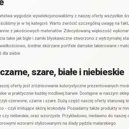
e
aństwa wygodzie wyselekcjonowaliśmy z naszej oferty wszystkie śre
eściliśmy je w tej kategorii. Warto zwrócić szczególną uwagę na fak
annie z jakościowych materiałów. Zdecydowaną większość wykonano
 takie jak bigle i zamki błyskawiczne stworzono z wytrzymałej stal
wielkościowo, średnie skórzane portfele damskie lakierowane i ma
ś dla siebie
zarne, szare, białe i niebieskie
zej oferty jest zróżnicowanie kolorystyczne prezentowanych model
skie w praktycznie każdej możliwej barwie. Dostępne w naszym sklep
czyli czerwone, czarne i szare. Dużą część naszej oferty stanowią śr
o - czyli imitujące skórę krokodyla. Posiadamy także produkty w mn
łe czy niebieskie, oraz wzorzyste. Przykładowo, niedawno do naszej 
lorowymi wzorami stylizowanymi na ślady pędzla malarskiego.