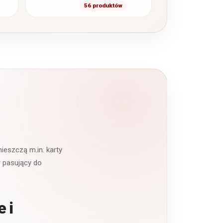
także portfelami
56 produktów
kopertowymi, to duże
i pojemne modele,
to
których głównym
zapięciem…
…
eszczą m.in. karty
r pasujący do
 i