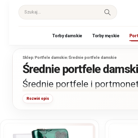
Torby damskie
Torby męskie
Por
Sklep
/
Portfele damskie
/
Średnie portfele damskie
Średnie portfele damsk
Średnie portfele i portmone
Rozwiń opis
Średnie portfele damskie łączą w sobie optymalną pojem
wymiarami. Dzięki temu są uwielbiane przez kobiety. Mies
gotówkę w postaci banknotów i monet, jak i karty płatnicze
Średniej wielkości portfele damskie mogą w większości sytu
modele i dzierżyć miano głównej portmonetki. Panie wybier
modele ponieważ mieszczą się one nawet do mniejszych to