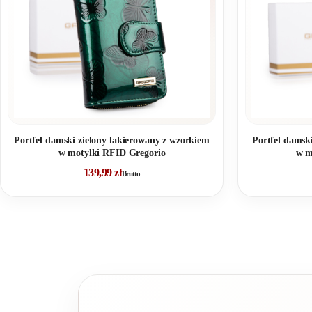
listonoszki czy nawet kopertówek. Ich dodatkową zaletą jest
zbytnio ograniczać i bez trudu zmieścimy w ich wnętrzu w
akcesoria.
Portfel damski zielony lakierowany z wzorkiem
Portfel damsk
w motylki RFID Gregorio
w m
139,99
zł
Brutto