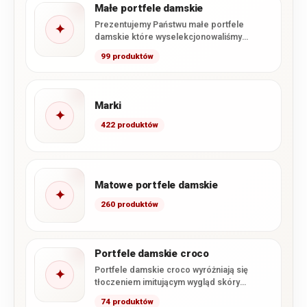
Małe portfele damskie
Prezentujemy Państwu małe portfele
✦
damskie które wyselekcjonowaliśmy
specjalnie z naszej oferty. Zawarliśmy tutaj
99 produktów
wszystkie dostępne u…
Marki
✦
422 produktów
Matowe portfele damskie
✦
260 produktów
Portfele damskie croco
Portfele damskie croco wyróżniają się
✦
tłoczeniem imitującym wygląd skóry
krokodyla oraz efektownym, często
74 produktów
lakierowanym wykończeniem. W…