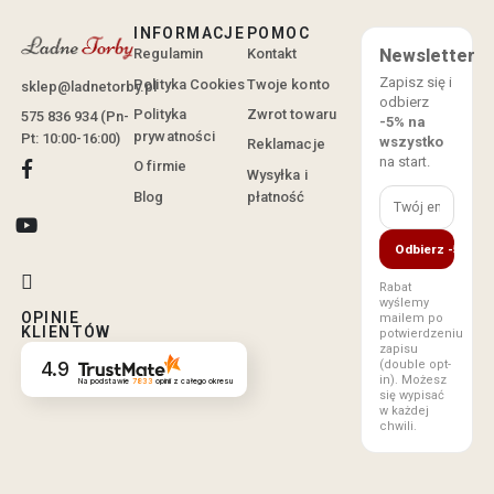
INFORMACJE
POMOC
Regulamin
Kontakt
Newsletter
Zapisz się i
Polityka Cookies
Twoje konto
sklep@ladnetorby.pl
odbierz
Polityka
Zwrot towaru
575 836 934 (Pn-
-5% na
prywatności
Pt: 10:00-16:00)
wszystko
Reklamacje
na start.
O firmie
Wysyłka i
Blog
płatność
Odbierz -5%
Rabat
wyślemy
OPINIE
mailem po
KLIENTÓW
potwierdzeniu
zapisu
(double opt-
4.9
in). Możesz
Na podstawie
7833
opinii
z całego okresu
się wypisać
w każdej
chwili.