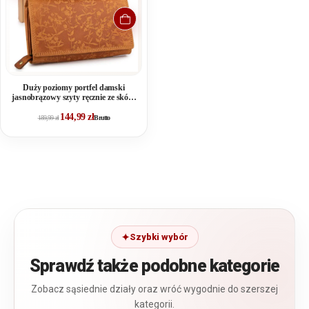
Duży poziomy portfel damski
jasnobrązowy szyty ręcznie ze skóry
naturalnej w kwiaty RFID
144,99
zł
189,99
zł
Brutto
Szybki wybór
Sprawdź także podobne kategorie
Zobacz sąsiednie działy oraz wróć wygodnie do szerszej
kategorii.