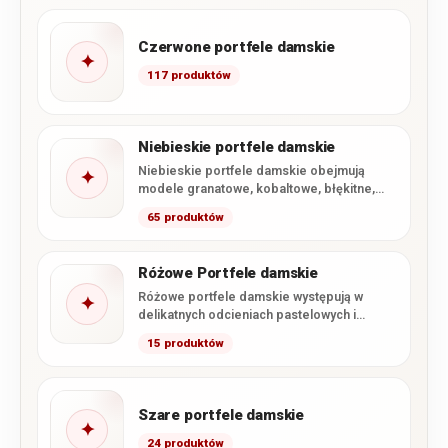
Czerwone portfele damskie
✦
117 produktów
Niebieskie portfele damskie
Niebieskie portfele damskie obejmują
✦
modele granatowe, kobaltowe, błękitne,
turkusowe oraz szaroniebieskie. W
65 produktów
kategorii dominują portfele ze…
Różowe Portfele damskie
Różowe portfele damskie występują w
✦
delikatnych odcieniach pastelowych i
pudrowych, a także w klasycznym oraz
15 produktów
intensywnym…
Szare portfele damskie
✦
24 produktów