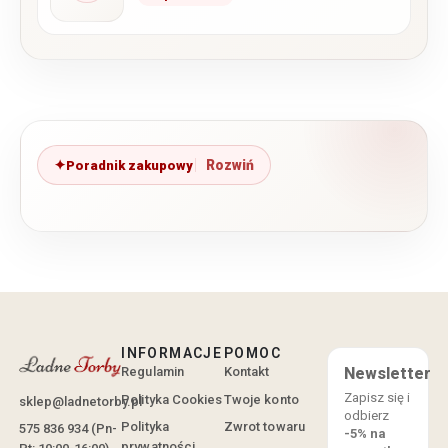
Poradnik zakupowy
INFORMACJE
POMOC
Regulamin
Kontakt
Newsletter
Zapisz się i
Polityka Cookies
Twoje konto
sklep@ladnetorby.pl
odbierz
Polityka
Zwrot towaru
575 836 934 (Pn-
-5% na
prywatności