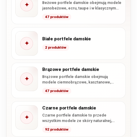
Beżowe portfele damskie obejmują modele
✦
jasnobeżowe, ecru, taupe i w klasycznym
odcieniu beżu. W ofercie dominują…
47 produktów
Białe portfele damskie
✦
2 produktów
Brązowe portfele damskie
Brązowe portfele damskie obejmują
✦
modele ciemnobrązowe, kasztanowe,
koniakowe i jasnobrązowe, a także wybrane
47 produktów
ciepłe odcienie beżu.…
Czarne portfele damskie
Czarne portfele damskie to przede
✦
wszystkim modele ze skóry naturalnej,
uzupełnione o wybrane portfele z miękkiej…
92 produktów