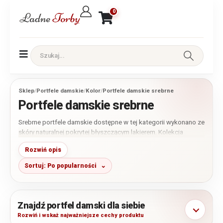
0
Sklep
/
Portfele damskie
/
Kolor
/
Portfele damskie srebrne
Portfele damskie srebrne
Srebrne portfele damskie dostępne w tej kategorii wykonano ze
skóry naturalnej pokrytej błyszczącym lakierem. Kolekcja
obejmuje modele z tłoczeniem croco, motylami, kwiatami oraz
Rozwiń opis
innymi dekoracyjnymi wzorami. Przed wyborem porównaj
dokładne wymiary, układ przegródek, kieszeń na monety i
Sortuj: Po popularności
rodzaj zapięcia konkretnego portfela.
Znajdź portfel damski dla siebie
Rozwiń i wskaż najważniejsze cechy produktu