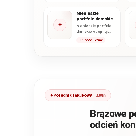
klasycznym odcieniu
beżu. W ofercie
Niebieskie
dominują…
portfele damskie
✦
Niebieskie portfele
damskie obejmują
modele granatowe,
66 produktów
kobaltowe, błękitne,
turkusowe oraz
szaroniebieskie. W
kategorii dominują
portfele ze…
Poradnik zakupowy
Brązowe po
odcień ko