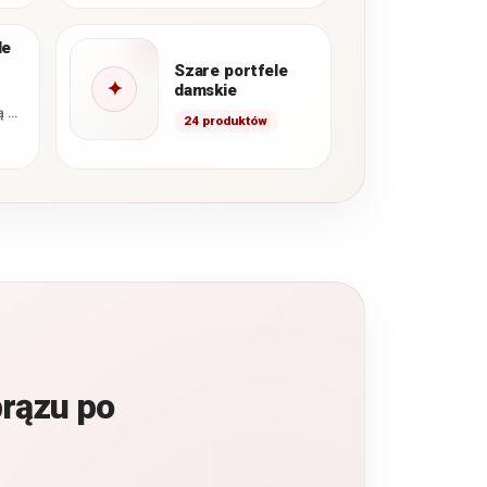
z
le
Szare portfele
✦
damskie
ą w
24 produktów
e w
rązu po