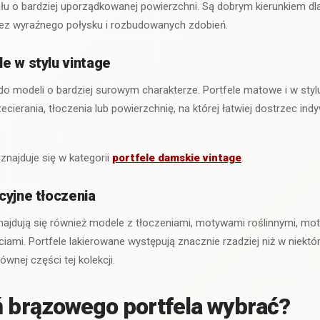
ału o bardziej uporządkowanej powierzchni. Są dobrym kierunkiem dl
bez wyraźnego połysku i rozbudowanych zdobień.
e w stylu vintage
 do modeli o bardziej surowym charakterze. Portfele matowe i w sty
ecierania, tłoczenia lub powierzchnię, na której łatwiej dostrzec ind
znajduje się w kategorii
portfele damskie vintage
.
cyjne tłoczenia
najdują się również modele z tłoczeniami, motywami roślinnymi, mot
iami. Portfele lakierowane występują znacznie rzadziej niż w niektó
ównej części tej kolekcji.
ń brązowego portfela wybrać?