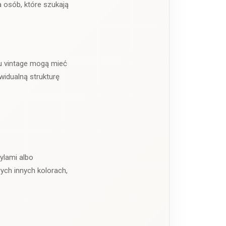
a osób, które szukają
lu vintage mogą mieć
ywidualną strukturę
ylami albo
rych innych kolorach,