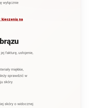
ię wyłącznie
 kieszenią na
 brązu
j fakturę, usłojenie,
eriały miękkie,
ależy sprawdzić w
ju skóry.
iej skóry o widocznej