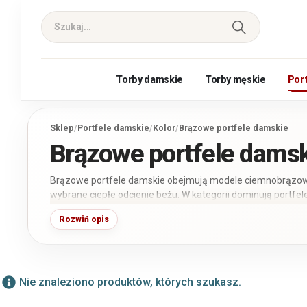
Torby damskie
Torby męskie
Por
Sklep
/
Portfele damskie
/
Kolor
/
Brązowe portfele damskie
Brązowe portfele dams
Brązowe portfele damskie obejmują modele ciemnobrązowe
wybrane ciepłe odcienie beżu. W kategorii dominują portfel
z miękkiej skóry ekologicznej. Szczególnie dużym zainte
Rozwiń opis
wnętrzem i kieszenią na monety zapinaną na zamek.
Nie znaleziono produktów, których szukasz.