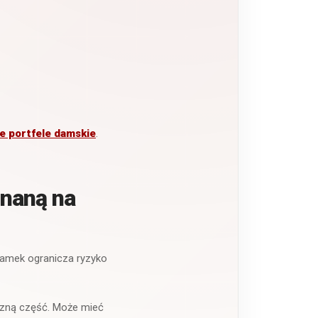
e portfele damskie
.
inaną na
amek ogranicza ryzyko
rzną część. Może mieć