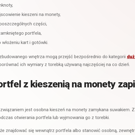
nknoty,
jscowienie kieszeni na monety,
poszczególnych części,
amkniętego portfela,
 włożeniu kart i gotówki.
ozbudowanego wnętrza mogą przejść bezpośrednio do kategorii
duż
orównać ich wymiary z torebką używaną najczęściej na co dzień.
rtfel z kieszenią na monety zap
ozwiązaniem jest osobna kieszeń na monety zamykana suwakiem. Z
odczas otwierania portfela lub wyjmowania go z torebki.
e znajdować się wewnątrz portfela albo stanowić osobną, zewnęt