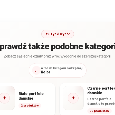
Szybki wybór
prawdź także podobne kategor
Zobacz sąsiednie działy oraz wróć wygodnie do szerszej kategorii.
Wróć do kategorii nadrzędnej
←
Kolor
Czarne portfel
damskie
Białe portfele
✦
✦
damskie
Czarne portfele
damskie to przed
2 produktów
wszystkim modele
92 produktów
skóry naturalnej,