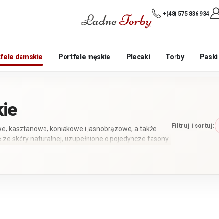
+(48) 575 836 934
tfele damskie
Portfele męskie
Plecaki
Torby
Paski
kie
Filtruj i sortuj:
, kasztanowe, koniakowe i jasnobrązowe, a także
e ze skóry naturalnej, uzupełnione o pojedyncze fasony
resowaniem cieszą się pojemne modele z rozbudowanym