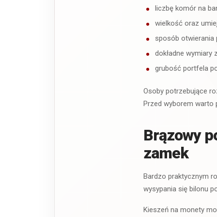
liczbę komór na ba
wielkość oraz umie
sposób otwierania 
dokładne wymiary z
grubość portfela po
Osoby potrzebujące r
Przed wyborem warto p
Brązowy po
zamek
Bardzo praktycznym r
wysypania się bilonu p
Kieszeń na monety moż