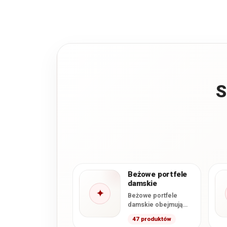
S
Beżowe portfele
damskie
✦
Beżowe portfele
damskie obejmują
modele jasnobeżowe,
47 produktów
ecru, taupe i w