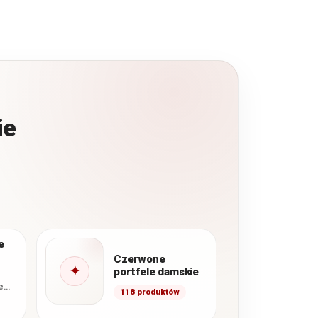
ie
e
Czerwone
✦
portfele damskie
e
118 produktów
 ze