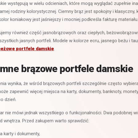
kie występują w wielu odcieniach, które mogą wyglądać zupełnie i
samej rodziny kolorystycznej. Ciemny brąz jest spokojny i klasyczny,
 kolor koniakowy jest jaśniejszy i mocniej podkreśla fakturę materiału
pisujemy również część jasnobrązowych oraz ciepłych, beżowobrązow
zystkich jasnych portfeli. Modele w kolorze ecru, jasnego beżu i ta
beżowe portfele damskie
.
emne brązowe portfele damskie
ia wynika, że wśród brązowych portfeli szczególnie często wybier
 może zapewnić więcej miejsca na karty, dokumenty, banknoty, mone
o dzień.
r nie mówi jednak wszystkiego o funkcjonalności. Dwa podobnej wi
ad wnętrza. Przed zakupem warto sprawdzić:
a karty i dokumenty,