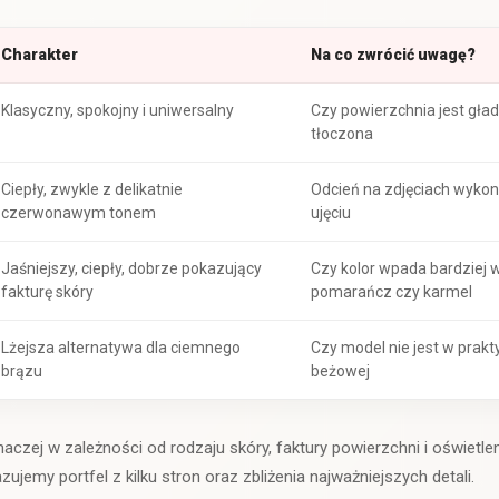
Charakter
Na co zwrócić uwagę?
Klasyczny, spokojny i uniwersalny
Czy powierzchnia jest gła
tłoczona
Ciepły, zwykle z delikatnie
Odcień na zdjęciach wyko
czerwonawym tonem
ujęciu
Jaśniejszy, ciepły, dobrze pokazujący
Czy kolor wpada bardziej w
fakturę skóry
pomarańcz czy karmel
Lżejsza alternatywa dla ciemnego
Czy model nie jest w prakty
brązu
beżowej
aczej w zależności od rodzaju skóry, faktury powierzchni i oświetlen
jemy portfel z kilku stron oraz zbliżenia najważniejszych detali.