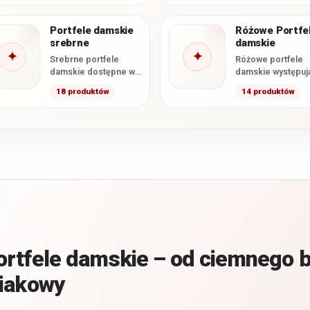
uzupełnione o
wybrane portfele 
Portfele damskie
Różowe Portfe
miękkiej…
srebrne
damskie
✦
✦
Srebrne portfele
Różowe portfele
damskie dostępne w
damskie występuj
tej kategorii
delikatnych
18 produktów
14 produktów
wykonano ze skóry
odcieniach
naturalnej pokrytej
pastelowych i
błyszczącym
pudrowych, a takż
lakierem. Kolekcja
klasycznym oraz
obejmuje…
intensywnym…
rtfele damskie – od ciemnego b
niakowy