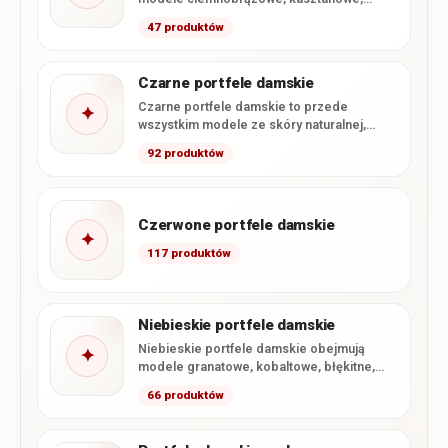
koniakowe i jasnobrązowe, a także wybrane
47 produktów
ciepłe odcienie beżu.…
Czarne portfele damskie
Czarne portfele damskie to przede
✦
wszystkim modele ze skóry naturalnej,
uzupełnione o wybrane portfele z miękkiej…
92 produktów
Czerwone portfele damskie
✦
117 produktów
Niebieskie portfele damskie
Niebieskie portfele damskie obejmują
✦
modele granatowe, kobaltowe, błękitne,
turkusowe oraz szaroniebieskie. W
66 produktów
kategorii dominują portfele ze…