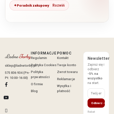
Poradnik zakupowy
INFORMACJE
POMOC
Regulamin
Kontakt
Newsletter
Zapisz się i
Polityka Cookies
Twoje konto
sklep@ladnetorby.pl
odbierz
Polityka
Zwrot towaru
575 836 934 (Pn-
-5% na
prywatności
Pt: 10:00-16:00)
wszystko
Reklamacje
na start.
O firmie
Wysyłka i
Blog
płatność
Odbierz -5%
Rabat