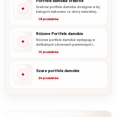
Portfele damskie srebrne
Srebrne portfele damskie dostępne w tej
✦
kategorii wykonano ze skóry naturalnej
pokrytej błyszczącym lakierem. Kolekcja
18 produktów
obejmuje…
Różowe Portfele damskie
Różowe portfele damskie występują w
✦
delikatnych odcieniach pastelowych i
pudrowych, a także w klasycznym oraz
15 produktów
intensywnym…
Szare portfele damskie
✦
24 produktów