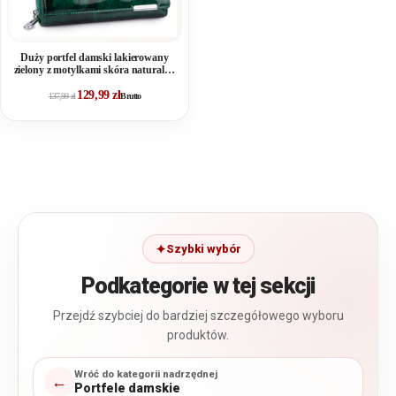
Duży portfel damski lakierowany
zielony z motylkami skóra naturalna
Jennifer Jones
129,99
zł
137,99
zł
Brutto
Szybki wybór
Podkategorie w tej sekcji
Przejdź szybciej do bardziej szczegółowego wyboru
produktów.
Wróć do kategorii nadrzędnej
←
Portfele damskie