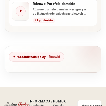
Różowe Portfele damskie
Różowe portfele damskie występują w
✦
delikatnych odcieniach pastelowych i
pudrowych, a także w klasycznym oraz
14 produktów
intensywnym…
Poradnik zakupowy
INFORMACJE
POMOC
Regulamin
Kontakt