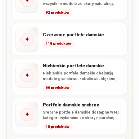
✦
wszystkim modele ze skóry naturalnej,
uzupełnione o wybrane portfele z miękkiej…
92 produktów
Czerwone portfele damskie
✦
118 produktów
Niebieskie portfele damskie
Niebieskie portfele damskie obejmują
✦
modele granatowe, kobaltowe, błękitne,
turkusowe oraz szaroniebieskie. W
66 produktów
kategorii dominują portfele ze…
Portfele damskie srebrne
Srebrne portfele damskie dostępne w tej
✦
kategorii wykonano ze skóry naturalnej
pokrytej błyszczącym lakierem. Kolekcja
18 produktów
obejmuje…