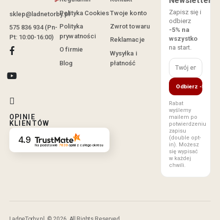
Newsletter
Zapisz się i
Polityka Cookies
Twoje konto
sklep@ladnetorby.pl
odbierz
Polityka
Zwrot towaru
575 836 934 (Pn-
-5% na
prywatności
Pt: 10:00-16:00)
wszystko
Reklamacje
na start.
O firmie
Wysyłka i
Blog
płatność
Odbierz -5%
Rabat
wyślemy
OPINIE
mailem po
KLIENTÓW
potwierdzeniu
zapisu
(double opt-
4.9
in). Możesz
Na podstawie
7839
opinii
z całego okresu
się wypisać
w każdej
chwili.
LadneTorby.pl. © 2026. All Rights Reserved