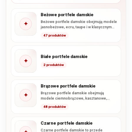
Beżowe portfele damskie
Beżowe portfele damskie obejmują modele
✦
jasnobeżowe, ecru, taupe i w klasycznym
odcieniu beżu. W ofercie dominują…
47 produktów
Białe portfele damskie
✦
2 produktów
Brązowe portfele damskie
Brązowe portfele damskie obejmują
✦
modele ciemnobrązowe, kasztanowe,
koniakowe i jasnobrązowe, a także wybrane
48 produktów
ciepłe odcienie beżu.…
Czarne portfele damskie
Czarne portfele damskie to przede