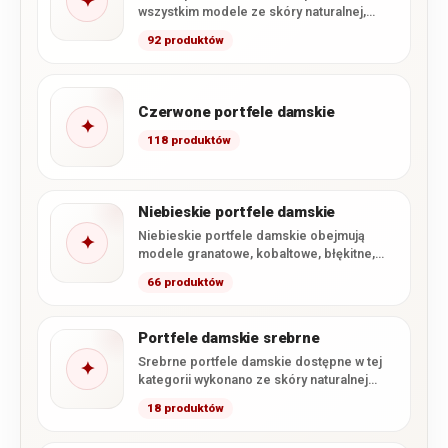
✦
wszystkim modele ze skóry naturalnej,
uzupełnione o wybrane portfele z miękkiej…
92 produktów
Czerwone portfele damskie
✦
118 produktów
Niebieskie portfele damskie
Niebieskie portfele damskie obejmują
✦
modele granatowe, kobaltowe, błękitne,
turkusowe oraz szaroniebieskie. W
66 produktów
kategorii dominują portfele ze…
Portfele damskie srebrne
Srebrne portfele damskie dostępne w tej
✦
kategorii wykonano ze skóry naturalnej
pokrytej błyszczącym lakierem. Kolekcja
18 produktów
obejmuje…