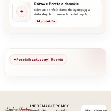
Różowe Portfele damskie
Różowe portfele damskie występują w
✦
delikatnych odcieniach pastelowych i
pudrowych, a także w klasycznym oraz
14 produktów
intensywnym…
Poradnik zakupowy
INFORMACJE
POMOC
Regulamin
Kontakt