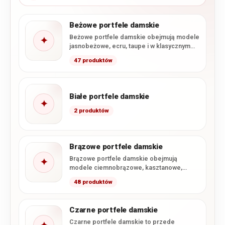
Beżowe portfele damskie
Beżowe portfele damskie obejmują modele
✦
jasnobeżowe, ecru, taupe i w klasycznym
odcieniu beżu. W ofercie dominują…
47 produktów
Białe portfele damskie
✦
2 produktów
Brązowe portfele damskie
Brązowe portfele damskie obejmują
✦
modele ciemnobrązowe, kasztanowe,
koniakowe i jasnobrązowe, a także wybrane
48 produktów
ciepłe odcienie beżu.…
Czarne portfele damskie
Czarne portfele damskie to przede