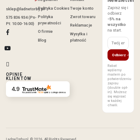
Newsletter
Zapisz się i
Polityka Cookies
Twoje konto
sklep@ladnetorby.pl
odbierz
Polityka
Zwrot towaru
575 836 934 (Pn-
-5% na
prywatności
Pt: 10:00-16:00)
wszystko
Reklamacje
na start.
O firmie
Wysyłka i
Blog
płatność
Odbierz -5%
Rabat
wyślemy
OPINIE
mailem po
KLIENTÓW
potwierdzeniu
zapisu
(double opt-
4.9
in). Możesz
Na podstawie
7839
opinii
z całego okresu
się wypisać
w każdej
chwili.
LadneTorby.pl. © 2026. All Rights Reserved