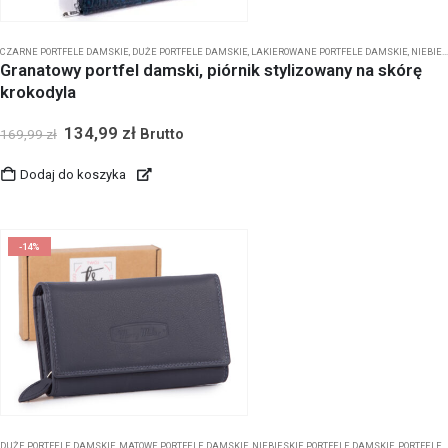
CZARNE PORTFELE DAMSKIE
,
DUŻE PORTFELE DAMSKIE
,
LAKIEROWANE PORTFELE DAMSKIE
,
NIEBIESKIE PORTFELE DAMSKIE
Granatowy portfel damski, piórnik stylizowany na skórę
krokodyla
134,99
zł
Brutto
169,99
zł
Dodaj do koszyka
-14%
DUŻE PORTFELE DAMSKIE
,
MATOWE PORTFELE DAMSKIE
,
NIEBIESKIE PORTFELE DAMSKIE
,
PORTFELE DAMSKIE MONEY MAKER