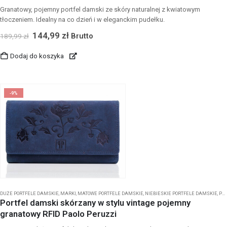
Granatowy, pojemny portfel damski ze skóry naturalnej z kwiatowym
tłoczeniem. Idealny na co dzień i w eleganckim pudełku.
144,99
zł
Brutto
189,99
zł
Dodaj do koszyka
-9%
DUŻE PORTFELE DAMSKIE
,
MARKI
,
MATOWE PORTFELE DAMSKIE
,
NIEBIESKIE PORTFELE DAMSKIE
,
PORTFELE DAMSKIE
Portfel damski skórzany w stylu vintage pojemny
granatowy RFID Paolo Peruzzi