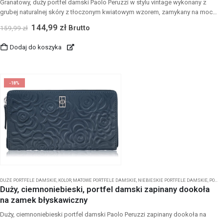
Granatowy, duży portfel damski Paolo Peruzzi w stylu vintage wykonany z
grubej naturalnej skóry z tłoczonym kwiatowym wzorem, zamykany na mocny
metalowy zatrzask, z ochroną RFID, 20 przegródkami na karty, 2
144,99
zł
Brutto
159,99
zł
przezroczystymi okienkami, dwiema przegrodami na banknoty i zapinaną,
podzieloną kieszenią na monety — elegancki i pojemny pomysł na prezent,
Dodaj do koszyka
sprzedawany w firmowym pudełku.
-18%
DUŻE PORTFELE DAMSKIE
,
KOLOR
,
MATOWE PORTFELE DAMSKIE
,
NIEBIESKIE PORTFELE DAMSKIE
,
PORTFELE DAMSKIE
Duży, ciemnoniebieski, portfel damski zapinany dookoła
na zamek błyskawiczny
Duży, ciemnoniebieski portfel damski Paolo Peruzzi zapinany dookoła na