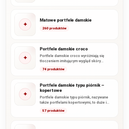
Matowe portfele damskie
✦
260 produktów
Portfele damskie croco
Portfele damskie croco wyróżniają się
✦
tłoczeniem imitującym wygląd skóry
krokodyla oraz efektownym, często
74 produktów
lakierowanym wykończeniem. W…
Portfele damskie typu piórnik –
kopertowe
✦
Portfele damskie typu piórnik, nazywane
także portfelami kopertowymi, to duże i
pojemne modele, których głównym
57 produktów
zapięciem…