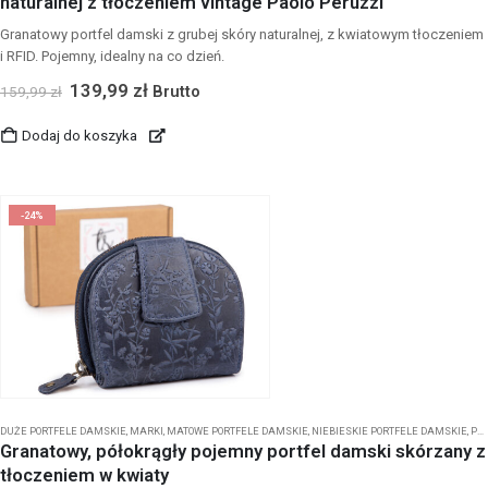
naturalnej z tłoczeniem vintage Paolo Peruzzi
Granatowy portfel damski z grubej skóry naturalnej, z kwiatowym tłoczeniem
i RFID. Pojemny, idealny na co dzień.
139,99
zł
Brutto
159,99
zł
Dodaj do koszyka
-24%
DUŻE PORTFELE DAMSKIE
,
MARKI
,
MATOWE PORTFELE DAMSKIE
,
NIEBIESKIE PORTFELE DAMSKIE
,
PORTFELE DAMSKIE EKAVALE
Granatowy, półokrągły pojemny portfel damski skórzany z
tłoczeniem w kwiaty