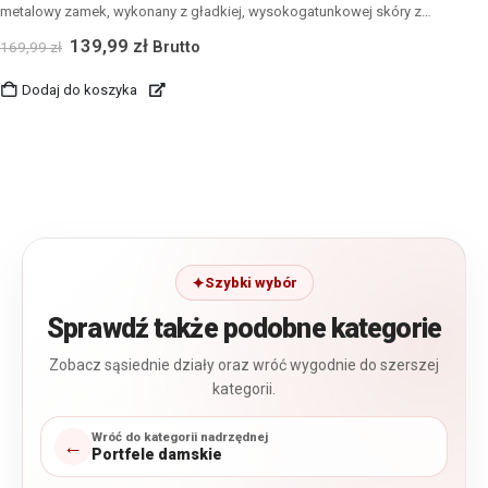
metalowy zamek, wykonany z gładkiej, wysokogatunkowej skóry z
eleganckim tłoczeniem w kwiaty, z 8 kieszonkami na karty, 2 szerokimi
139,99
zł
Brutto
169,99
zł
schowkami, 2 przegrodami na banknoty oraz zamykaną kieszonką na
monety, sprzedawany w eleganckim firmowym pudełku.
Dodaj do koszyka
Szybki wybór
Sprawdź także podobne kategorie
Zobacz sąsiednie działy oraz wróć wygodnie do szerszej
kategorii.
Wróć do kategorii nadrzędnej
←
Portfele damskie