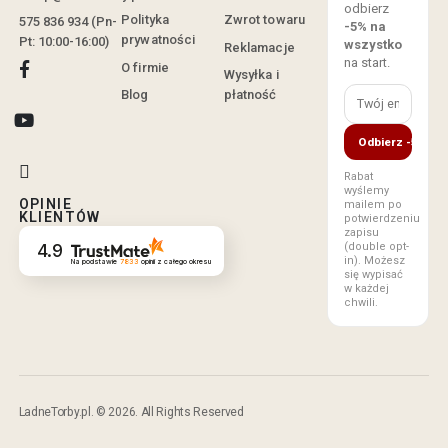
odbierz
Polityka
Zwrot towaru
575 836 934 (Pn-
-5% na
prywatności
Pt: 10:00-16:00)
wszystko
Reklamacje
na start.
O firmie
Wysyłka i
Blog
płatność
Odbierz -5%
Rabat
wyślemy
OPINIE
mailem po
KLIENTÓW
potwierdzeniu
zapisu
(double opt-
4.9
in). Możesz
Na podstawie
7833
opinii
z całego okresu
się wypisać
w każdej
chwili.
LadneTorby.pl. © 2026. All Rights Reserved