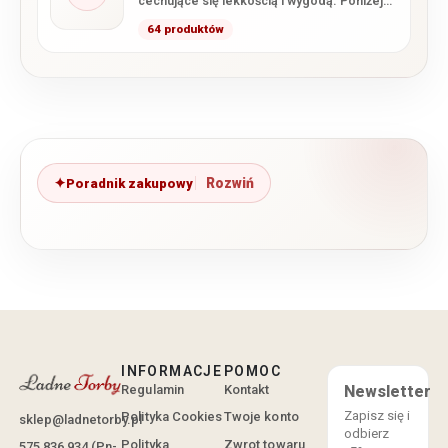
cechujące się lekkością i wygodą. Poniżej
przedstawiamy wszystkie modele z tej…
64 produktów
Poradnik zakupowy
INFORMACJE
POMOC
Regulamin
Kontakt
Newsletter
Zapisz się i
Polityka Cookies
Twoje konto
sklep@ladnetorby.pl
odbierz
Polityka
Zwrot towaru
575 836 934 (Pn-