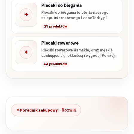
Plecaki do biegania
Plecaki do biegania to oferta naszego
✦
sklepu internetowego LadneTorby.pl
zawierające najlżejsze modele. Lekkość to
21 produktów
najważniejszy parametr…
Plecaki rowerowe
Plecaki rowerowe damskie, oraz męskie
✦
cechujące się lekkością i wygodą. Poniżej
przedstawiamy wszystkie modele z tej…
64 produktów
Poradnik zakupowy