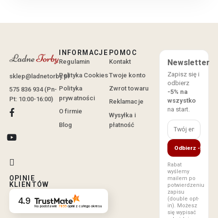
INFORMACJE
POMOC
Regulamin
Kontakt
Newsletter
Zapisz się i
Polityka Cookies
Twoje konto
sklep@ladnetorby.pl
odbierz
Polityka
Zwrot towaru
575 836 934 (Pn-
-5% na
prywatności
Pt: 10:00-16:00)
wszystko
Reklamacje
na start.
O firmie
Wysyłka i
Blog
płatność
Odbierz -5%
Rabat
wyślemy
OPINIE
mailem po
KLIENTÓW
potwierdzeniu
zapisu
(double opt-
4.9
in). Możesz
Na podstawie
7855
opinii
z całego okresu
się wypisać