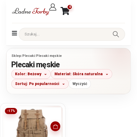
0
Sklep
/
Plecaki
/
Plecaki męskie
Plecaki męskie
Kolor: Beżowy
Materiał: Skóra naturalna
Sortuj: Po popularności
Wyczyść
-17%