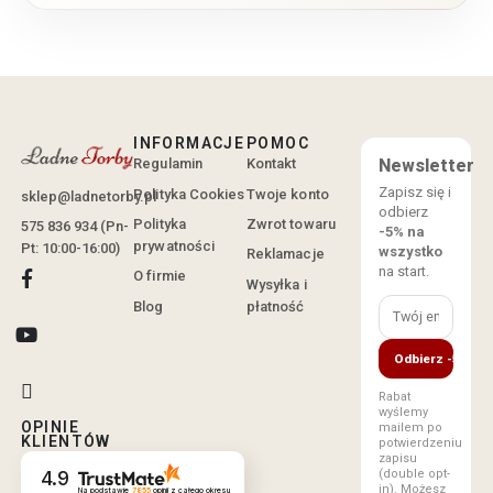
INFORMACJE
POMOC
Regulamin
Kontakt
Newsletter
Zapisz się i
Polityka Cookies
Twoje konto
sklep@ladnetorby.pl
odbierz
Polityka
Zwrot towaru
575 836 934 (Pn-
-5% na
prywatności
Pt: 10:00-16:00)
wszystko
Reklamacje
na start.
O firmie
Wysyłka i
Blog
płatność
Odbierz -5%
Rabat
wyślemy
OPINIE
mailem po
KLIENTÓW
potwierdzeniu
zapisu
(double opt-
4.9
in). Możesz
Na podstawie
7855
opinii
z całego okresu