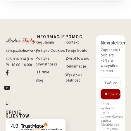
INFORMACJE
POMOC
Regulamin
Kontakt
Newsletter
Zapisz się i
Polityka Cookies
Twoje konto
sklep@ladnetorby.pl
odbierz
Polityka
Zwrot towaru
575 836 934 (Pn-
-5% na
prywatności
Pt: 10:00-16:00)
wszystko
Reklamacje
na start.
O firmie
Wysyłka i
Blog
płatność
Odbierz -5%
Rabat
wyślemy
OPINIE
mailem po
KLIENTÓW
potwierdzeniu
zapisu
(double opt-
4.9
in). Możesz
Na podstawie
7833
opinii
z całego okresu