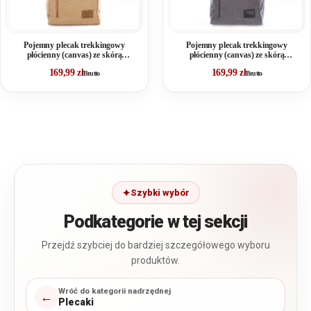
Pojemny plecak trekkingowy
Pojemny plecak trekkingowy
płócienny (canvas) ze skórą
płócienny (canvas) ze skórą
naturalną, beżowy
naturalną, szary
169,99
zł
169,99
zł
Brutto
Brutto
Szybki wybór
Podkategorie w tej sekcji
Przejdź szybciej do bardziej szczegółowego wyboru
produktów.
Wróć do kategorii nadrzędnej
←
Plecaki