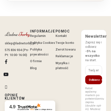
INFORMACJE
POMOC
Regulamin
Kontakt
Newsletter
Zapisz się i
Polityka Cookies
Twoje konto
sklep@ladnetorby.pl
odbierz
Polityka
Zwrot towaru
575 836 934 (Pn-
-5% na
prywatności
Pt: 10:00-16:00)
wszystko
Reklamacje
na start.
O firmie
Wysyłka i
Blog
płatność
Odbierz -5%
Rabat
wyślemy
OPINIE
mailem po
KLIENTÓW
potwierdzeniu
zapisu
(double opt-
4.9
in). Możesz
Na podstawie
7853
opinii
z całego okresu