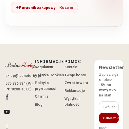
Poradnik zakupowy
INFORMACJE
POMOC
Regulamin
Kontakt
Newsletter
Zapisz się i
Polityka Cookies
Twoje konto
sklep@ladnetorby.pl
odbierz
Polityka
Zwrot towaru
575 836 934 (Pn-
-5% na
prywatności
Pt: 10:00-16:00)
wszystko
Reklamacje
na start.
O firmie
Wysyłka i
Blog
płatność
Odbierz -5%
Rabat