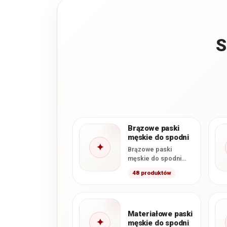
S
Brązowe paski
męskie do spodni
✦
Brązowe paski
męskie do spodni
pasują do garnituru,
48 produktów
chinosów, jeansów i
odzieży outdoorowej.
W tej kategorii…
Materiałowe paski
✦
męskie do spodni