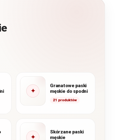
ie
Granatowe paski
✦
ni
męskie do spodni
21 produktów
o
Skórzane paski
✦
męskie