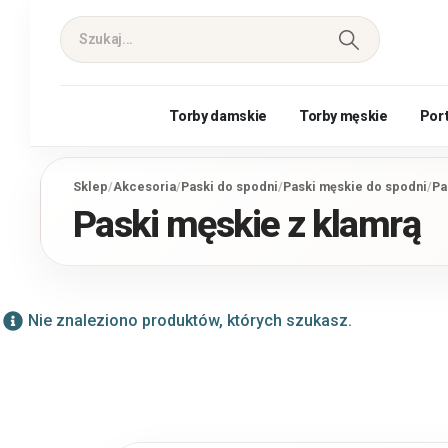
Torby damskie
Torby męskie
Por
Sklep
/
Akcesoria
/
Paski do spodni
/
Paski męskie do spodni
/
Pa
Paski męskie z klamrą
Nie znaleziono produktów, których szukasz.