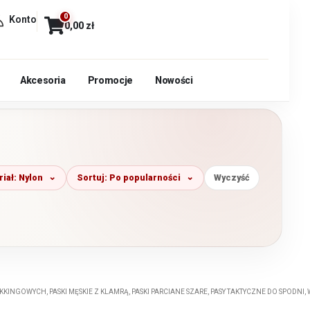
0
Konto
0,00
zł
Akcesoria
Promocje
Nowości
iał: Nylon
Sortuj: Po popularności
Wyczyść
REKKINGOWYCH
,
PASKI MĘSKIE Z KLAMRĄ
,
PASKI PARCIANE SZARE
,
PASY TAKTYCZNE DO SPODNI
,