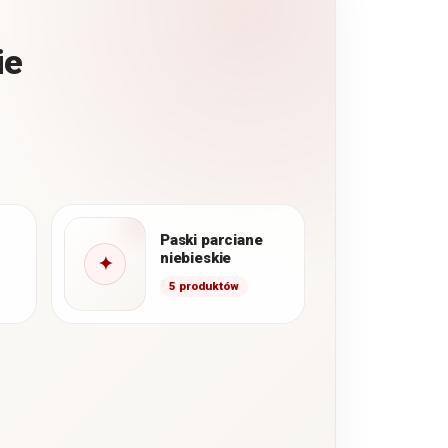
ie
Paski parciane
niebieskie
✦
5 produktów