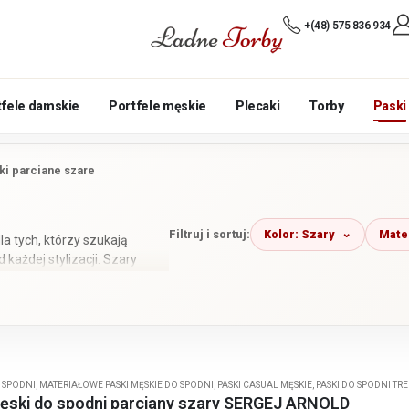
+(48) 575 836 934
tfele damskie
Portfele męskie
Plecaki
Torby
Paski
ki parciane szare
Kolor: Szary
Mater
Filtruj i sortuj:
a tych, którzy szukają
każdej stylizacji. Szary
et. Szare paski parciane do
ylizacji, ale też na specjalne
ylach i szerokościach, dzięki
 paski szare z klamrami
i.
 SPODNI
,
MATERIAŁOWE PASKI MĘSKIE DO SPODNI
,
PASKI CASUAL MĘSKIE
,
PASKI DO SPODNI T
ski do spodni parciany szary SERGEJ ARNOLD