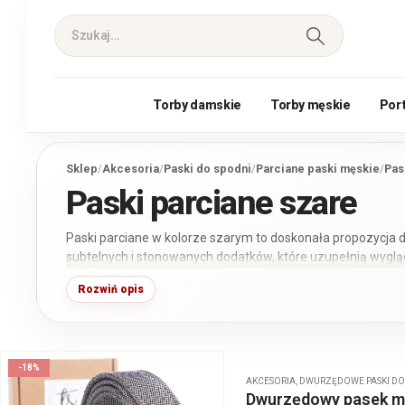
Torby damskie
Torby męskie
Por
Sklep
/
Akcesoria
/
Paski do spodni
/
Parciane paski męskie
/
Pas
Paski parciane szare
Paski parciane w kolorze szarym to doskonała propozycja dl
subtelnych i stonowanych dodatków, które uzupełnią wygląd 
odcień jest odpowiedni zarówno dla mężczyzn, jak i dla kobi
Rozwiń opis
spodni świetnie sprawdzą się jako dodatek do codziennych st
okazje. Nasza kolekcja obejmuje paski parciane w różnych st
czemu każdy znajdzie coś dla siebie. Dostępne są parciane
klasycznymi, wojskowymi, zatrzaskowymi i automatycznym
-18%
AKCESORIA
,
DWURZĘDOWE PASKI DO
Dwurzędowy pasek mę