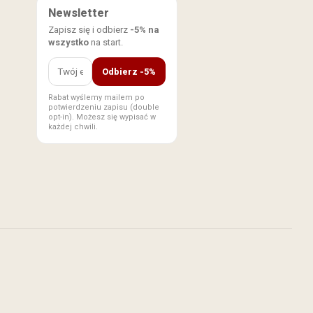
Newsletter
Zapisz się i odbierz
-5% na
wszystko
na start.
Odbierz -5%
Rabat wyślemy mailem po
potwierdzeniu zapisu (double
opt-in). Możesz się wypisać w
każdej chwili.