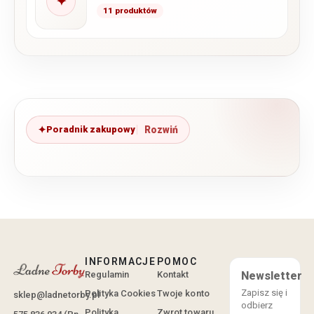
✦
11 produktów
Poradnik zakupowy
INFORMACJE
POMOC
Regulamin
Kontakt
Newsletter
Zapisz się i
Polityka Cookies
Twoje konto
sklep@ladnetorby.pl
odbierz
Polityka
Zwrot towaru