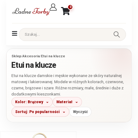
0
Sklep
/
Akcesoria
/
Etui na klucze
Etui na klucze
Etui na klucze damskie i męskie wykonane ze skóry naturalnej
matowej i lakierowanej. Modele w różnych kolorach, czerwone,
czarne, brązowe i szare. Różne rozmiary, małe, średnie i duże z
dodatkowymi kieszonkami.
Kolor: Brązowy
Materiał
Sortuj: Po popularności
Wyczyść