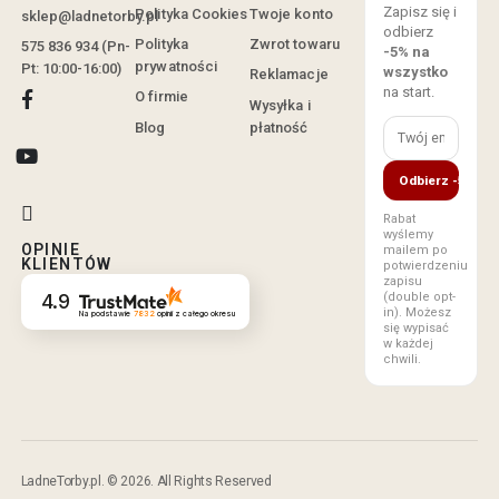
Zapisz się i
Polityka Cookies
Twoje konto
sklep@ladnetorby.pl
odbierz
Polityka
Zwrot towaru
575 836 934 (Pn-
-5% na
prywatności
Pt: 10:00-16:00)
wszystko
Reklamacje
na start.
O firmie
Wysyłka i
Blog
płatność
Odbierz -5%
Rabat
wyślemy
OPINIE
mailem po
KLIENTÓW
potwierdzeniu
zapisu
(double opt-
4.9
in). Możesz
Na podstawie
7832
opinii
z całego okresu
się wypisać
w każdej
chwili.
LadneTorby.pl. © 2026. All Rights Reserved