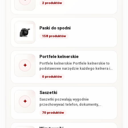
2 produktów
Paski do spodni
158 produktów
Portfele kelnerskie
Portfele kelnerskie Portfele kelnerskie to
✦
podstawowe narzędzie każdego kelnera i
kelnerki. Dlatego muszą być pojemne,
0 produktów
wytrzymałe,…
Saszetki
Saszetki pozwalają wygodnie
✦
przechowywać telefon, dokumenty,
pieniądze, klucze i inne drobiazgi, które
70 produktów
warto mieć zawsze pod…